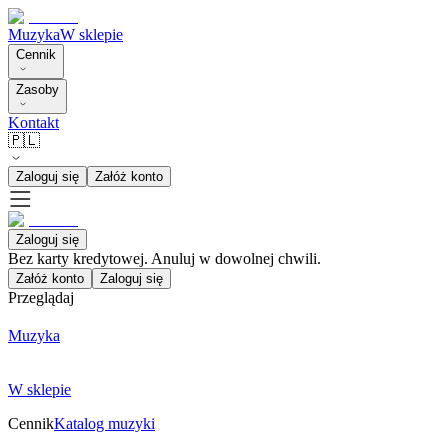
Muzyka
W sklepie
Cennik
Zasoby
Kontakt
🇵🇱
Zaloguj się
Załóż konto
Zaloguj się
Bez karty kredytowej. Anuluj w dowolnej chwili.
Załóż konto
Zaloguj się
Przeglądaj
Muzyka
W sklepie
Cennik
Katalog muzyki