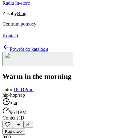
Radia In-store
Zasoby
Blog
Centrum pomocy
Kontakt
Powrót do katalogu
Warm in the morning
autor:
DCDProd
hip-hop/rap
3:40
96 BPM
Content ID
Kup utwór
0:00