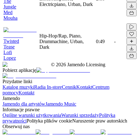
The
Electricpiano, Urban, Dark
Jungle
Med
Mouha
Hip-Hop/Rap, Piano,
Twisted
Drummachine, Urban,
0:49
-
Tease
Dark
Lofi
Lopez
©
2026
Jamendo Licensing
Pobierz aplikację
Przydatne linki
Katalog muzyki
Radia In-store
Cennik
Kontakt
Centrum
pomocy
Kontakt
Jamendo
Jamendo dla artystów
Jamendo Music
Informacje prawne
Ogólne warunki użytkowania
Warunki sprzedaży
Polityka
prywatności
Polityka plików cookie
Naruszenie praw autorskich
Obserwuj nas