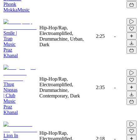
Phonk
MokkaMusic
Hip-Hop/Rap,
Smile |
Electroamplified,
2:25
-
Trap
Drummachine, Urban,
Music
Dark
Praz
Khanal
Hip-Hop/Rap,
Thug
Electroamplified,
2:35
-
Niggas
Drummachine,
| Club
Contemporary, Dark
Music
Praz
Khanal
Hip-Hop/Rap,
Lion In
Electroamplified,
2:18
-