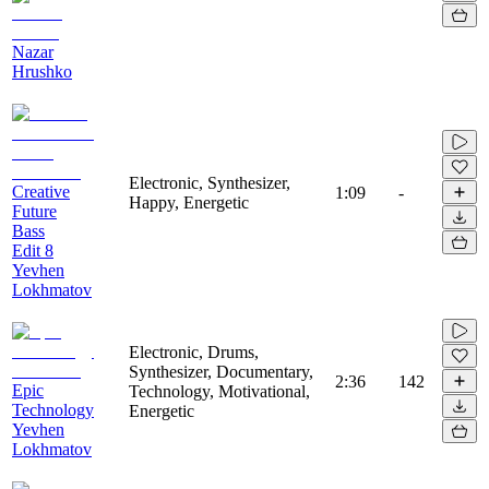
Nazar
Hrushko
Electronic, Synthesizer,
Creative
1:09
-
Happy, Energetic
Future
Bass
Edit 8
Yevhen
Lokhmatov
Electronic, Drums,
Synthesizer, Documentary,
2:36
142
Epic
Technology, Motivational,
Technology
Energetic
Yevhen
Lokhmatov