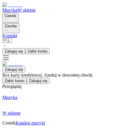
Muzyka
W sklepie
Cennik
Zasoby
Kontakt
🇵🇱
Zaloguj się
Załóż konto
Zaloguj się
Bez karty kredytowej. Anuluj w dowolnej chwili.
Załóż konto
Zaloguj się
Przeglądaj
Muzyka
W sklepie
Cennik
Katalog muzyki