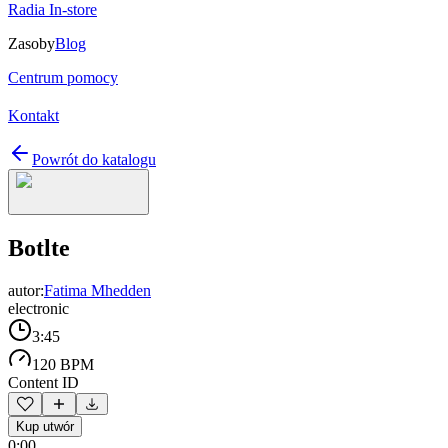
Radia In-store
Zasoby
Blog
Centrum pomocy
Kontakt
Powrót do katalogu
Botlte
autor:
Fatima Mhedden
electronic
3:45
120 BPM
Content ID
Kup utwór
0:00