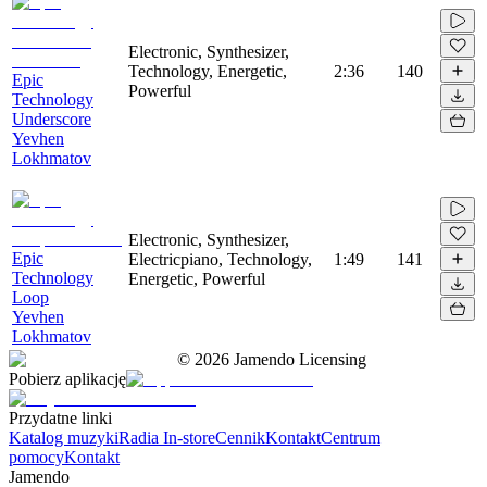
Electronic, Synthesizer,
Technology, Energetic,
2:36
140
Epic
Powerful
Technology
Underscore
Yevhen
Lokhmatov
Electronic, Synthesizer,
Epic
Electricpiano, Technology,
1:49
141
Technology
Energetic, Powerful
Loop
Yevhen
Lokhmatov
©
2026
Jamendo Licensing
Pobierz aplikację
Przydatne linki
Katalog muzyki
Radia In-store
Cennik
Kontakt
Centrum
pomocy
Kontakt
Jamendo