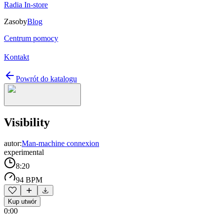
Radia In-store
Zasoby
Blog
Centrum pomocy
Kontakt
Powrót do katalogu
Visibility
autor:
Man-machine connexion
experimental
8:20
94 BPM
Kup utwór
0:00