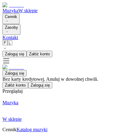
Muzyka
W sklepie
Cennik
Zasoby
Kontakt
🇵🇱
Zaloguj się
Załóż konto
Zaloguj się
Bez karty kredytowej. Anuluj w dowolnej chwili.
Załóż konto
Zaloguj się
Przeglądaj
Muzyka
W sklepie
Cennik
Katalog muzyki