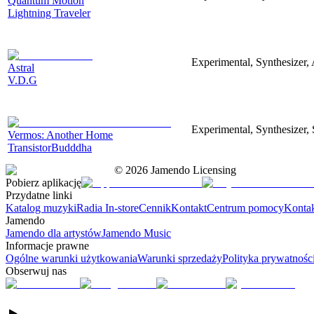
Quantum Motion
Lightning Traveler
Experimental, Synthesizer, 
Astral
V.D.G
Experimental, Synthesizer, 
Vermos: Another Home
TransistorBudddha
©
2026
Jamendo Licensing
Pobierz aplikację
Przydatne linki
Katalog muzyki
Radia In-store
Cennik
Kontakt
Centrum pomocy
Konta
Jamendo
Jamendo dla artystów
Jamendo Music
Informacje prawne
Ogólne warunki użytkowania
Warunki sprzedaży
Polityka prywatnośc
Obserwuj nas