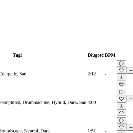
Tagi
Długość
BPM
Energetic, Sad
2:12
-
troamplified, Drummachine, Hybrid, Dark, Sad
4:00
-
 Soundscape, Neutral, Dark
1:51
-