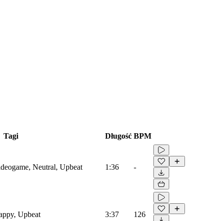
Tagi
Długość
BPM
Videogame, Neutral, Upbeat
1:36
-
Happy, Upbeat
3:37
126