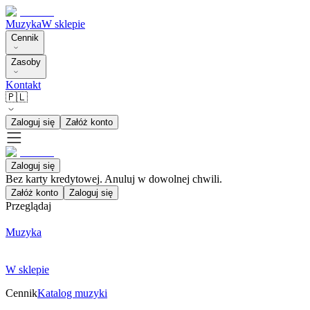
Muzyka
W sklepie
Cennik
Zasoby
Kontakt
🇵🇱
Zaloguj się
Załóż konto
Zaloguj się
Bez karty kredytowej. Anuluj w dowolnej chwili.
Załóż konto
Zaloguj się
Przeglądaj
Muzyka
W sklepie
Cennik
Katalog muzyki