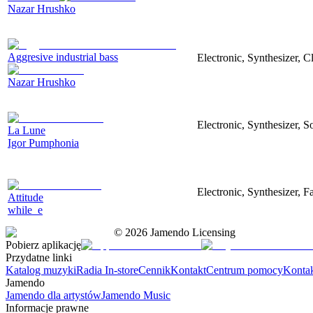
Nazar Hrushko
Aggresive industrial bass
Electronic, Synthesizer, 
Nazar Hrushko
Electronic, Synthesizer, S
La Lune
Igor Pumphonia
Electronic, Synthesizer, 
Attitude
while_e
©
2026
Jamendo Licensing
Pobierz aplikację
Przydatne linki
Katalog muzyki
Radia In-store
Cennik
Kontakt
Centrum pomocy
Konta
Jamendo
Jamendo dla artystów
Jamendo Music
Informacje prawne