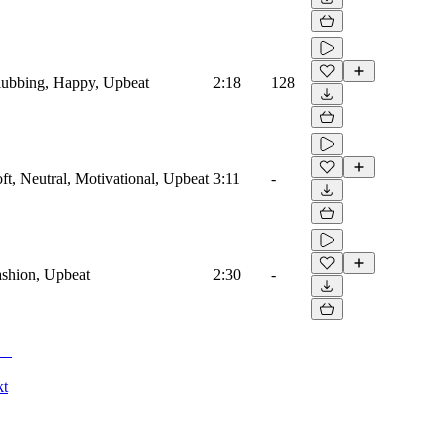
Clubbing, Happy, Upbeat
2:18
128
oft, Neutral, Motivational, Upbeat
3:11
-
Fashion, Upbeat
2:30
-
kt