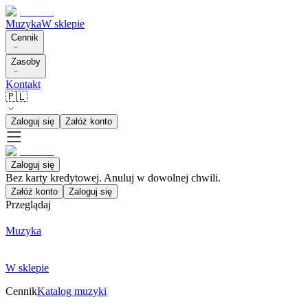
Muzyka
W sklepie
Cennik
Zasoby
Kontakt
🇵🇱
Zaloguj się
Załóż konto
Zaloguj się
Bez karty kredytowej. Anuluj w dowolnej chwili.
Załóż konto
Zaloguj się
Przeglądaj
Muzyka
W sklepie
Cennik
Katalog muzyki