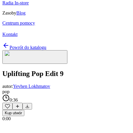
Radia In-store
Zasoby
Blog
Centrum pomocy
Kontakt
Powrót do katalogu
Uplifting Pop Edit 9
autor:
Yevhen Lokhmatov
pop
0:36
Kup utwór
0:00