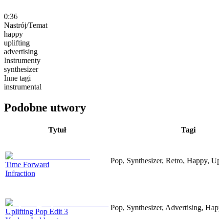
0:36
Nastrój/Temat
happy
uplifting
advertising
Instrumenty
synthesizer
Inne tagi
instrumental
Podobne utwory
Tytuł
Tagi
Pop, Synthesizer, Retro, Happy, Up
Time Forward
Infraction
Pop, Synthesizer, Advertising, Hap
Uplifting Pop Edit 3