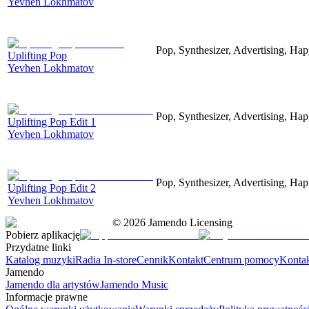
Yevhen Lokhmatov
Pop, Synthesizer, Advertising, Hap
Uplifting Pop
Yevhen Lokhmatov
Pop, Synthesizer, Advertising, Hap
Uplifting Pop Edit 1
Yevhen Lokhmatov
Pop, Synthesizer, Advertising, Hap
Uplifting Pop Edit 2
Yevhen Lokhmatov
©
2026
Jamendo Licensing
Pobierz aplikację
Przydatne linki
Katalog muzyki
Radia In-store
Cennik
Kontakt
Centrum pomocy
Konta
Jamendo
Jamendo dla artystów
Jamendo Music
Informacje prawne