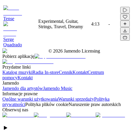
Tense
Experimental, Guitar,
4:13
-
Strings, Travel, Dreamy
Serge
Quadrado
©
2026
Jamendo Licensing
Pobierz aplikację
Przydatne linki
Katalog muzyki
Radia In-store
Cennik
Kontakt
Centrum
pomocy
Kontakt
Jamendo
Jamendo dla artystów
Jamendo Music
Informacje prawne
Ogólne warunki użytkowania
Warunki sprzedaży
Polityka
prywatności
Polityka plików cookie
Naruszenie praw autorskich
Obserwuj nas