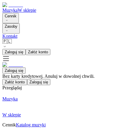
Muzyka
W sklepie
Cennik
Zasoby
Kontakt
🇵🇱
Zaloguj się
Załóż konto
Zaloguj się
Bez karty kredytowej. Anuluj w dowolnej chwili.
Załóż konto
Zaloguj się
Przeglądaj
Muzyka
W sklepie
Cennik
Katalog muzyki