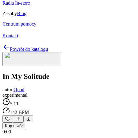
Radia In-store
Zasoby
Blog
Centrum pomocy
Kontakt
Powrót do katalogu
In My Solitude
autor:
Quad
experimental
5:11
142 BPM
Kup utwór
0:00