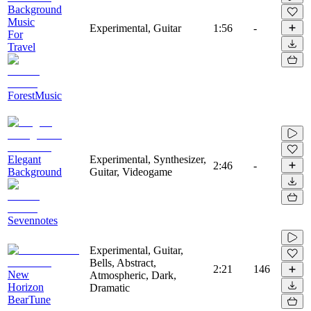
Background
Music
Experimental, Guitar
1:56
-
For
Travel
ForestMusic
Elegant
Experimental, Synthesizer,
2:46
-
Background
Guitar, Videogame
Sevennotes
Experimental, Guitar,
Bells, Abstract,
2:21
146
New
Atmospheric, Dark,
Horizon
Dramatic
BearTune