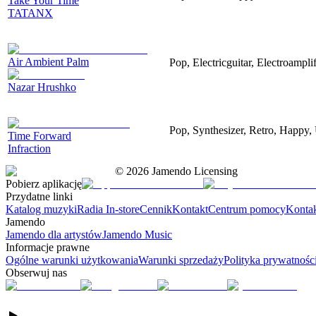
Take Your Time
TATANX
Air Ambient Palm
Pop, Electricguitar, Electroamplif
Nazar Hrushko
Pop, Synthesizer, Retro, Happy, 
Time Forward
Infraction
©
2026
Jamendo Licensing
Pobierz aplikację
Przydatne linki
Katalog muzyki
Radia In-store
Cennik
Kontakt
Centrum pomocy
Konta
Jamendo
Jamendo dla artystów
Jamendo Music
Informacje prawne
Ogólne warunki użytkowania
Warunki sprzedaży
Polityka prywatnośc
Obserwuj nas