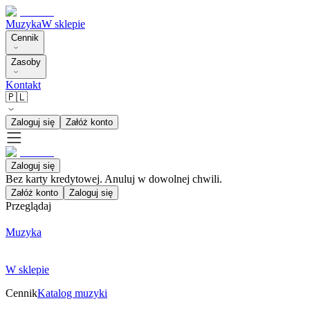
Muzyka
W sklepie
Cennik
Zasoby
Kontakt
🇵🇱
Zaloguj się
Załóż konto
Zaloguj się
Bez karty kredytowej. Anuluj w dowolnej chwili.
Załóż konto
Zaloguj się
Przeglądaj
Muzyka
W sklepie
Cennik
Katalog muzyki