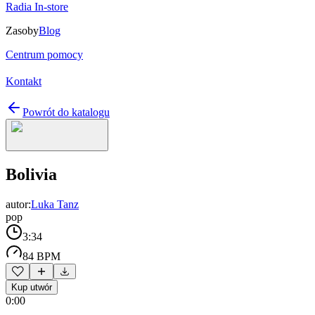
Radia In-store
Zasoby
Blog
Centrum pomocy
Kontakt
Powrót do katalogu
Bolivia
autor:
Luka Tanz
pop
3:34
84 BPM
Kup utwór
0:00