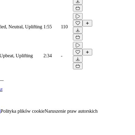
ied, Neutral, Uplifting
1:55
110
Upbeat, Uplifting
2:34
-
kt
i
Polityka plików cookie
Naruszenie praw autorskich