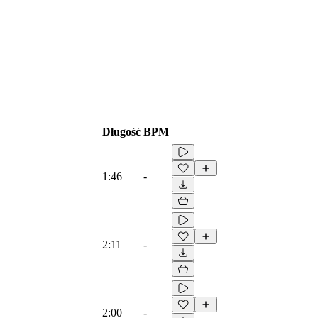
Długość
BPM
1:46
-
2:11
-
2:00
-