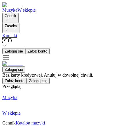
Muzyka
W sklepie
Cennik
Zasoby
Kontakt
🇵🇱
Zaloguj się
Załóż konto
Zaloguj się
Bez karty kredytowej. Anuluj w dowolnej chwili.
Załóż konto
Zaloguj się
Przeglądaj
Muzyka
W sklepie
Cennik
Katalog muzyki