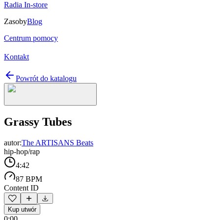
Radia In-store
Zasoby
Blog
Centrum pomocy
Kontakt
Powrót do katalogu
Grassy Tubes
autor:
The ARTISANS Beats
hip-hop/rap
4:42
87 BPM
Content ID
Kup utwór
0:00