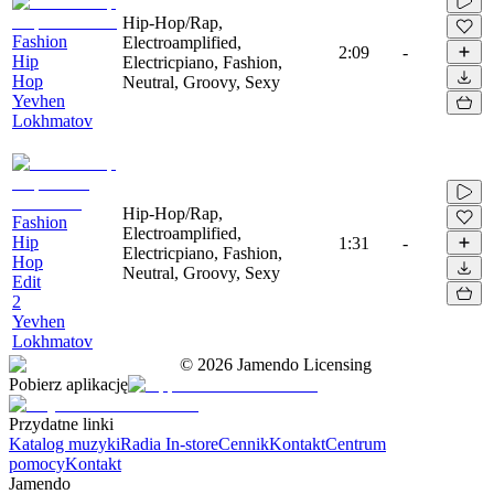
Hip-Hop/Rap,
Fashion
Electroamplified,
2:09
-
Hip
Electricpiano, Fashion,
Hop
Neutral, Groovy, Sexy
Yevhen
Lokhmatov
Hip-Hop/Rap,
Fashion
Electroamplified,
Hip
1:31
-
Electricpiano, Fashion,
Hop
Neutral, Groovy, Sexy
Edit
2
Yevhen
Lokhmatov
©
2026
Jamendo Licensing
Pobierz aplikację
Przydatne linki
Katalog muzyki
Radia In-store
Cennik
Kontakt
Centrum
pomocy
Kontakt
Jamendo