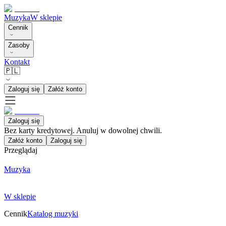
Muzyka
W sklepie
Cennik
Zasoby
Kontakt
🇵🇱
Zaloguj się
Załóż konto
Zaloguj się
Bez karty kredytowej. Anuluj w dowolnej chwili.
Załóż konto
Zaloguj się
Przeglądaj
Muzyka
W sklepie
Cennik
Katalog muzyki