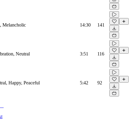
l, Melancholic
14:30
141
bration, Neutral
3:51
116
tral, Happy, Peaceful
5:42
92
kt