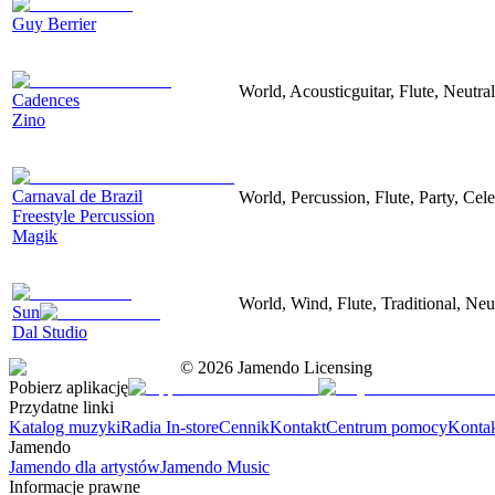
Guy Berrier
World, Acousticguitar, Flute, Neutra
Cadences
Zino
Carnaval de Brazil
World, Percussion, Flute, Party, Cele
Freestyle Percussion
Magik
World, Wind, Flute, Traditional, Neu
Sun
Dal Studio
©
2026
Jamendo Licensing
Pobierz aplikację
Przydatne linki
Katalog muzyki
Radia In-store
Cennik
Kontakt
Centrum pomocy
Konta
Jamendo
Jamendo dla artystów
Jamendo Music
Informacje prawne