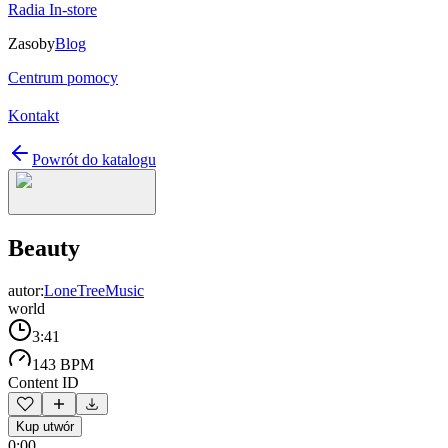
Radia In-store
Zasoby
Blog
Centrum pomocy
Kontakt
Powrót do katalogu
Beauty
autor:
LoneTreeMusic
world
3:41
143 BPM
Content ID
Kup utwór
0:00