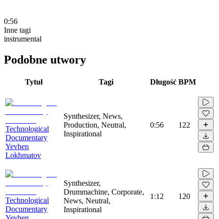
0:56
Inne tagi
instrumental
Podobne utwory
Tytuł
Tagi
Długość
BPM
Synthesizer, News,
Production, Neutral,
0:56
122
Technological
Inspirational
Documentary
Yevhen
Lokhmatov
Synthesizer,
Drummachine, Corporate,
1:12
120
Technological
News, Neutral,
Documentary
Inspirational
Yevhen