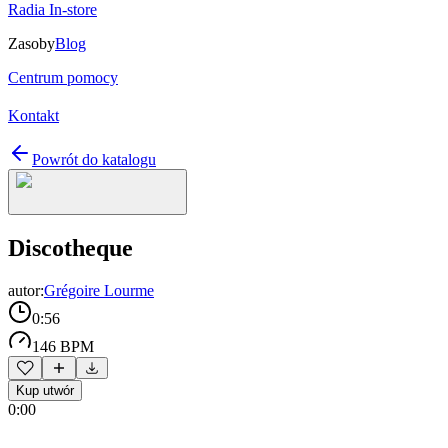
Radia In-store
Zasoby
Blog
Centrum pomocy
Kontakt
Powrót do katalogu
Discotheque
autor:
Grégoire Lourme
0:56
146 BPM
Kup utwór
0:00