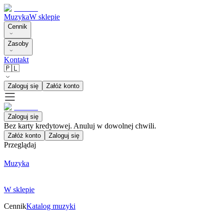
Muzyka
W sklepie
Cennik
Zasoby
Kontakt
🇵🇱
Zaloguj się
Załóż konto
Zaloguj się
Bez karty kredytowej. Anuluj w dowolnej chwili.
Załóż konto
Zaloguj się
Przeglądaj
Muzyka
W sklepie
Cennik
Katalog muzyki