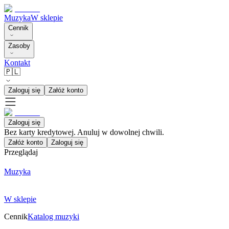
Muzyka
W sklepie
Cennik
Zasoby
Kontakt
🇵🇱
Zaloguj się
Załóż konto
Zaloguj się
Bez karty kredytowej. Anuluj w dowolnej chwili.
Załóż konto
Zaloguj się
Przeglądaj
Muzyka
W sklepie
Cennik
Katalog muzyki