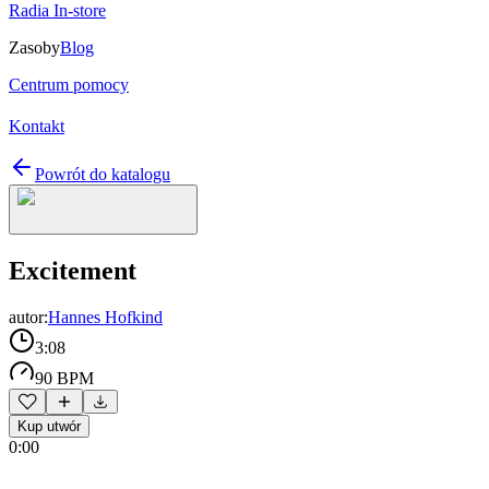
Radia In-store
Zasoby
Blog
Centrum pomocy
Kontakt
Powrót do katalogu
Excitement
autor:
Hannes Hofkind
3:08
90 BPM
Kup utwór
0:00