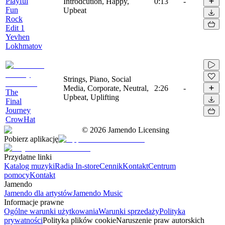
Playful
Introdcution, Happy,
0:13
-
Fun
Upbeat
Rock
Edit 1
Yevhen
Lokhmatov
Strings, Piano, Social
Media, Corporate, Neutral,
2:26
-
The
Upbeat, Uplifting
Final
Journey
CrowHat
©
2026
Jamendo Licensing
Pobierz aplikację
Przydatne linki
Katalog muzyki
Radia In-store
Cennik
Kontakt
Centrum
pomocy
Kontakt
Jamendo
Jamendo dla artystów
Jamendo Music
Informacje prawne
Ogólne warunki użytkowania
Warunki sprzedaży
Polityka
prywatności
Polityka plików cookie
Naruszenie praw autorskich