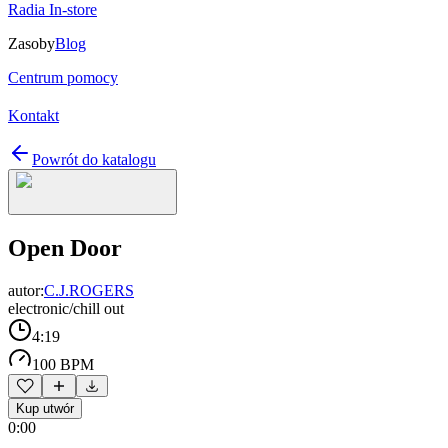
Radia In-store
Zasoby
Blog
Centrum pomocy
Kontakt
Powrót do katalogu
Open Door
autor:
C.J.ROGERS
electronic/chill out
4:19
100 BPM
Kup utwór
0:00