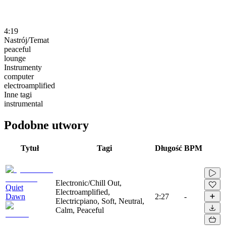
4:19
Nastrój/Temat
peaceful
lounge
Instrumenty
computer
electroamplified
Inne tagi
instrumental
Podobne utwory
Tytuł
Tagi
Długość
BPM
Electronic/Chill Out,
Quiet
Electroamplified,
Dawn
2:27
-
Electricpiano, Soft, Neutral,
Calm, Peaceful