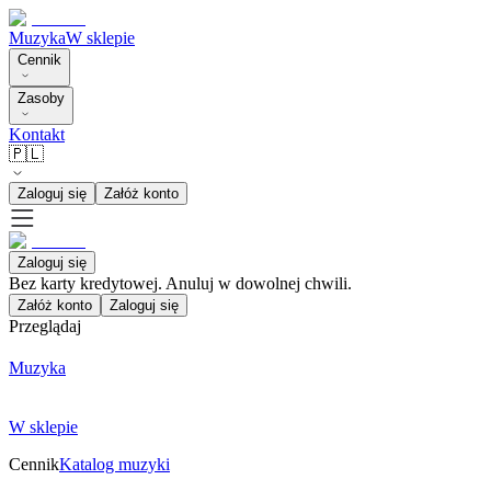
Muzyka
W sklepie
Cennik
Zasoby
Kontakt
🇵🇱
Zaloguj się
Załóż konto
Zaloguj się
Bez karty kredytowej. Anuluj w dowolnej chwili.
Załóż konto
Zaloguj się
Przeglądaj
Muzyka
W sklepie
Cennik
Katalog muzyki