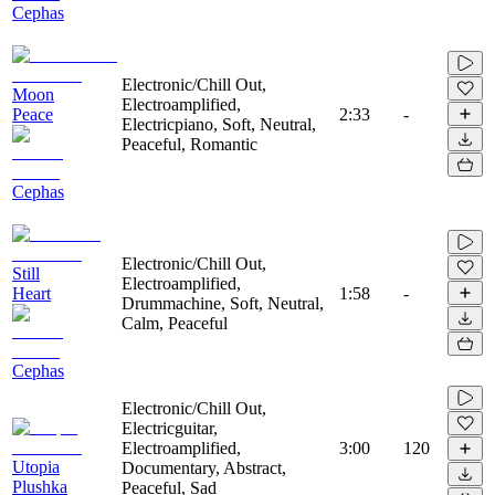
Cephas
Electronic/Chill Out,
Moon
Electroamplified,
Peace
2:33
-
Electricpiano, Soft, Neutral,
Peaceful, Romantic
Cephas
Electronic/Chill Out,
Still
Electroamplified,
Heart
1:58
-
Drummachine, Soft, Neutral,
Calm, Peaceful
Cephas
Electronic/Chill Out,
Electricguitar,
Electroamplified,
3:00
120
Utopia
Documentary, Abstract,
Plushka
Peaceful, Sad