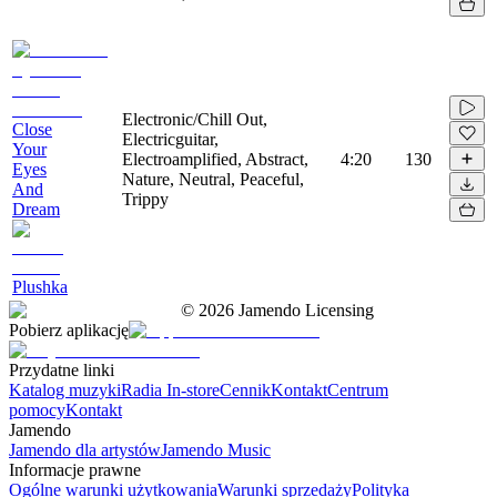
Electronic/Chill Out,
Close
Electricguitar,
Your
Electroamplified, Abstract,
4:20
130
Eyes
Nature, Neutral, Peaceful,
And
Trippy
Dream
Plushka
©
2026
Jamendo Licensing
Pobierz aplikację
Przydatne linki
Katalog muzyki
Radia In-store
Cennik
Kontakt
Centrum
pomocy
Kontakt
Jamendo
Jamendo dla artystów
Jamendo Music
Informacje prawne
Ogólne warunki użytkowania
Warunki sprzedaży
Polityka