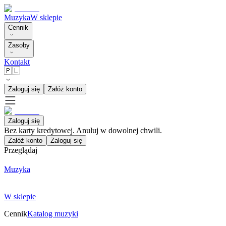
Muzyka
W sklepie
Cennik
Zasoby
Kontakt
🇵🇱
Zaloguj się
Załóż konto
Zaloguj się
Bez karty kredytowej. Anuluj w dowolnej chwili.
Załóż konto
Zaloguj się
Przeglądaj
Muzyka
W sklepie
Cennik
Katalog muzyki