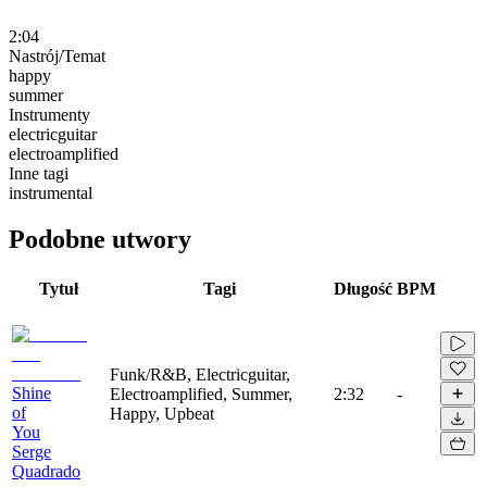
2:04
Nastrój/Temat
happy
summer
Instrumenty
electricguitar
electroamplified
Inne tagi
instrumental
Podobne utwory
Tytuł
Tagi
Długość
BPM
Funk/R&B, Electricguitar,
Shine
Electroamplified, Summer,
2:32
-
of
Happy, Upbeat
You
Serge
Quadrado