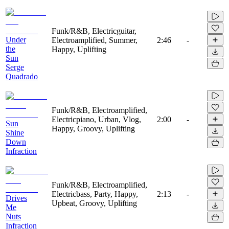
Funk/R&B, Electricguitar,
Under
Electroamplified, Summer,
2:46
-
the
Happy, Uplifting
Sun
Serge
Quadrado
Funk/R&B, Electroamplified,
Electricpiano, Urban, Vlog,
2:00
-
Sun
Happy, Groovy, Uplifting
Shine
Down
Infraction
Funk/R&B, Electroamplified,
Electricbass, Party, Happy,
2:13
-
Drives
Upbeat, Groovy, Uplifting
Me
Nuts
Infraction