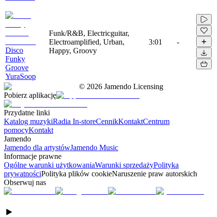
Funk/R&B, Electricguitar,
Electroamplified, Urban,
3:01
-
Disco
Happy, Groovy
Funky
Groove
YuraSoop
©
2026
Jamendo Licensing
Pobierz aplikację
Przydatne linki
Katalog muzyki
Radia In-store
Cennik
Kontakt
Centrum
pomocy
Kontakt
Jamendo
Jamendo dla artystów
Jamendo Music
Informacje prawne
Ogólne warunki użytkowania
Warunki sprzedaży
Polityka
prywatności
Polityka plików cookie
Naruszenie praw autorskich
Obserwuj nas