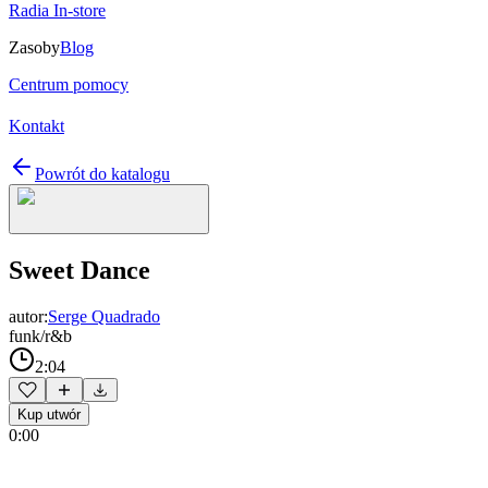
Radia In-store
Zasoby
Blog
Centrum pomocy
Kontakt
Powrót do katalogu
Sweet Dance
autor:
Serge Quadrado
funk/r&b
2:04
Kup utwór
0:00