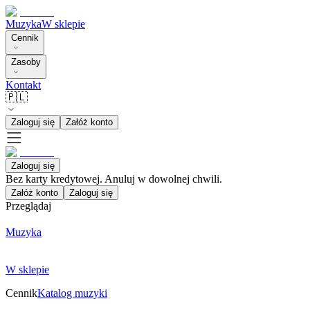
Muzyka
W sklepie
Cennik
Zasoby
Kontakt
🇵🇱
Zaloguj się
Załóż konto
Zaloguj się
Bez karty kredytowej. Anuluj w dowolnej chwili.
Załóż konto
Zaloguj się
Przeglądaj
Muzyka
W sklepie
Cennik
Katalog muzyki