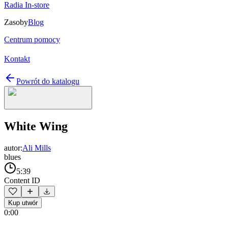
Radia In-store
Zasoby
Blog
Centrum pomocy
Kontakt
Powrót do katalogu
White Wing
autor:
Ali Mills
blues
5:39
Content ID
Kup utwór
0:00