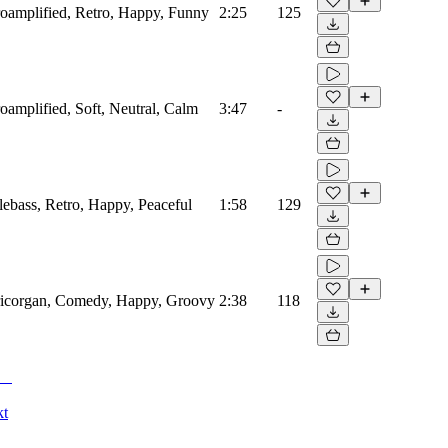
troamplified, Retro, Happy, Funny
2:25
125
troamplified, Soft, Neutral, Calm
3:47
-
blebass, Retro, Happy, Peaceful
1:58
129
ctricorgan, Comedy, Happy, Groovy
2:38
118
kt