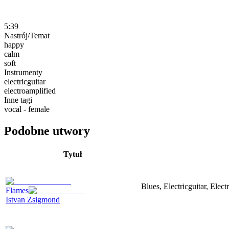
5:39
Nastrój/Temat
happy
calm
soft
Instrumenty
electricguitar
electroamplified
Inne tagi
vocal - female
Podobne utwory
Tytuł
Blues, Electricguitar, Elec
Flames
Istvan Zsigmond