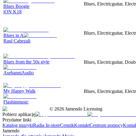
Blues, Electricguitar, Elec
Blues Boogie
iON K18
Blues, Electricguitar, Elec
Blues in A
Raul Cabezali
Blues from the 50s style
Blues, Electricguitar, Dou
AurbanniAudio
My Happy Walk
Blues, Electricguitar, Ele
Flashinmusic
©
2026
Jamendo Licensing
Pobierz aplikację
Przydatne linki
Katalog muzyki
Radia In-store
Cennik
Kontakt
Centrum pomocy
Konta
Jamendo