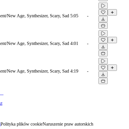
nt/New Age, Synthesizer, Scary, Sad
5:05
-
nt/New Age, Synthesizer, Scary, Sad
4:01
-
nt/New Age, Synthesizer, Scary, Sad
4:19
-
kt
i
Polityka plików cookie
Naruszenie praw autorskich