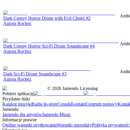
Ambie
Dark Creepy Horror Drone with Evil Choirs #2
Aurora Rochez
Ambie
Dark Creepy Horror Sci-Fi Drone Soundscape #4
Aurora Rochez
Ambie
Dark Sci-Fi Drone Soundscape #3
Aurora Rochez
©
2026
Jamendo Licensing
Pobierz aplikację
Przydatne linki
Katalog muzyki
Radia In-store
Cennik
Kontakt
Centrum pomocy
Konta
Jamendo
Jamendo dla artystów
Jamendo Music
Informacje prawne
Ogólne warunki użytkowania
Warunki sprzedaży
Polityka prywatnośc