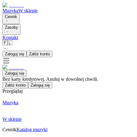
Muzyka
W sklepie
Cennik
Zasoby
Kontakt
🇵🇱
Zaloguj się
Załóż konto
Zaloguj się
Bez karty kredytowej. Anuluj w dowolnej chwili.
Załóż konto
Zaloguj się
Przeglądaj
Muzyka
W sklepie
Cennik
Katalog muzyki