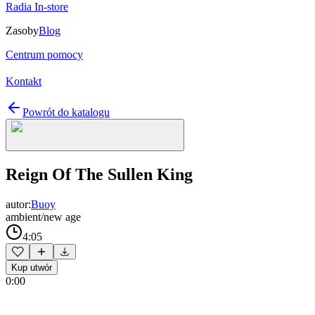
Radia In-store
Zasoby
Blog
Centrum pomocy
Kontakt
Powrót do katalogu
Reign Of The Sullen King
autor:
Buoy
ambient/new age
4:05
Kup utwór
0:00