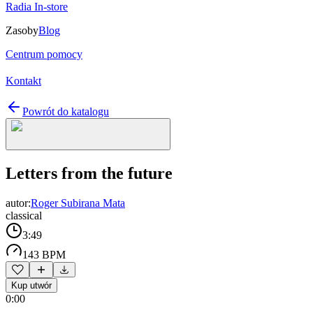
Radia In-store
Zasoby
Blog
Centrum pomocy
Kontakt
Powrót do katalogu
Letters from the future
autor:
Roger Subirana Mata
classical
3:49
143 BPM
Kup utwór
0:00