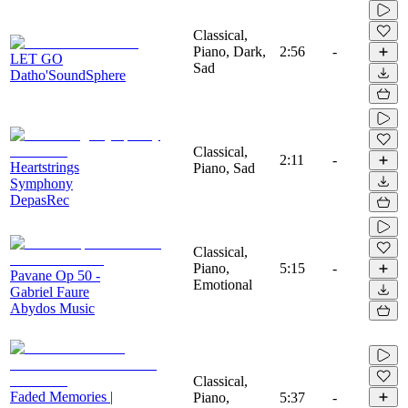
Classical,
Piano, Dark,
2:56
-
LET GO
Sad
Datho'SoundSphere
Classical,
2:11
-
Heartstrings
Piano, Sad
Symphony
DepasRec
Classical,
Piano,
5:15
-
Pavane Op 50 -
Emotional
Gabriel Faure
Abydos Music
Classical,
Faded Memories |
Piano,
5:37
-