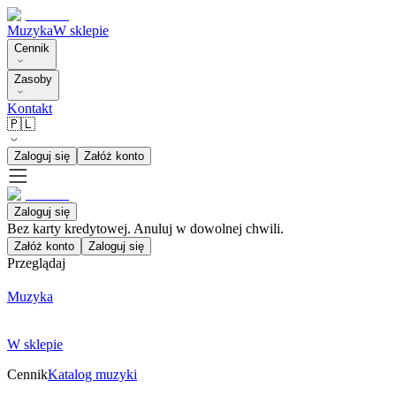
Muzyka
W sklepie
Cennik
Zasoby
Kontakt
🇵🇱
Zaloguj się
Załóż konto
Zaloguj się
Bez karty kredytowej. Anuluj w dowolnej chwili.
Załóż konto
Zaloguj się
Przeglądaj
Muzyka
W sklepie
Cennik
Katalog muzyki