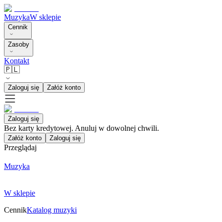
Muzyka
W sklepie
Cennik
Zasoby
Kontakt
🇵🇱
Zaloguj się
Załóż konto
Zaloguj się
Bez karty kredytowej. Anuluj w dowolnej chwili.
Załóż konto
Zaloguj się
Przeglądaj
Muzyka
W sklepie
Cennik
Katalog muzyki