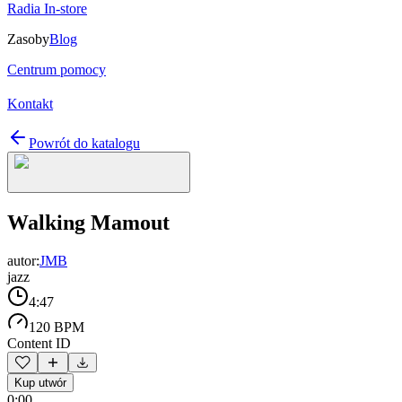
Radia In-store
Zasoby
Blog
Centrum pomocy
Kontakt
Powrót do katalogu
Walking Mamout
autor:
JMB
jazz
4:47
120 BPM
Content ID
Kup utwór
0:00