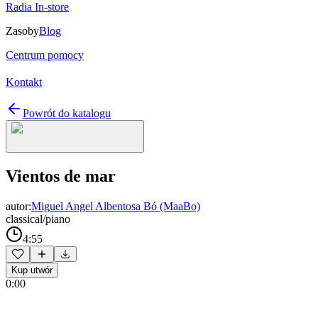
Radia In-store
Zasoby
Blog
Centrum pomocy
Kontakt
Powrót do katalogu
Vientos de mar
autor:
Miguel Angel Albentosa Bó (MaaBo)
classical/piano
4:55
Kup utwór
0:00