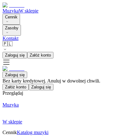
Muzyka
W sklepie
Cennik
Zasoby
Kontakt
🇵🇱
Zaloguj się
Załóż konto
Zaloguj się
Bez karty kredytowej. Anuluj w dowolnej chwili.
Załóż konto
Zaloguj się
Przeglądaj
Muzyka
W sklepie
Cennik
Katalog muzyki