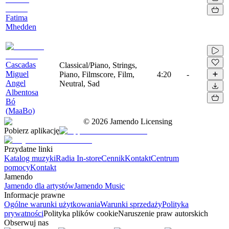
Fatima
Mhedden
Cascadas
Classical/Piano, Strings,
Miguel
Piano, Filmscore, Film,
4:20
-
Angel
Neutral, Sad
Albentosa
Bó
(MaaBo)
©
2026
Jamendo Licensing
Pobierz aplikację
Przydatne linki
Katalog muzyki
Radia In-store
Cennik
Kontakt
Centrum
pomocy
Kontakt
Jamendo
Jamendo dla artystów
Jamendo Music
Informacje prawne
Ogólne warunki użytkowania
Warunki sprzedaży
Polityka
prywatności
Polityka plików cookie
Naruszenie praw autorskich
Obserwuj nas