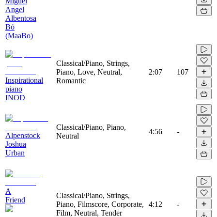
Miguel
Angel
Albentosa
Bó
(MaaBo)
Classical/Piano, Strings,
Piano, Love, Neutral,
2:07
107
Inspirational
Romantic
piano
INOD
Classical/Piano, Piano,
4:56
-
Alpenstock
Neutral
Joshua
Urban
A
Classical/Piano, Strings,
Friend
Piano, Filmscore, Corporate,
4:12
-
Film, Neutral, Tender