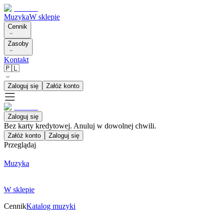
Muzyka
W sklepie
Cennik
Zasoby
Kontakt
🇵🇱
Zaloguj się
Załóż konto
Zaloguj się
Bez karty kredytowej. Anuluj w dowolnej chwili.
Załóż konto
Zaloguj się
Przeglądaj
Muzyka
W sklepie
Cennik
Katalog muzyki