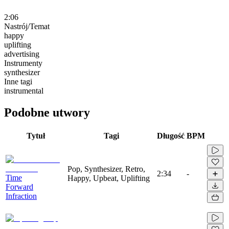
2:06
Nastrój/Temat
happy
uplifting
advertising
Instrumenty
synthesizer
Inne tagi
instrumental
Podobne utwory
Tytuł
Tagi
Długość
BPM
Pop, Synthesizer, Retro,
2:34
-
Time
Happy, Upbeat, Uplifting
Forward
Infraction