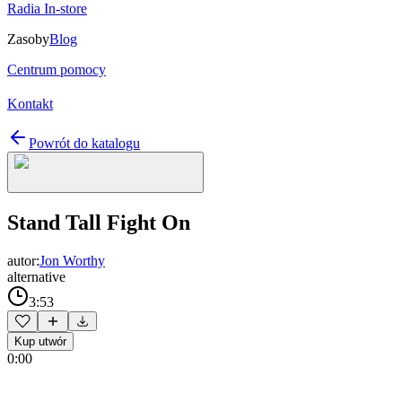
Radia In-store
Zasoby
Blog
Centrum pomocy
Kontakt
Powrót do katalogu
Stand Tall Fight On
autor:
Jon Worthy
alternative
3:53
Kup utwór
0:00