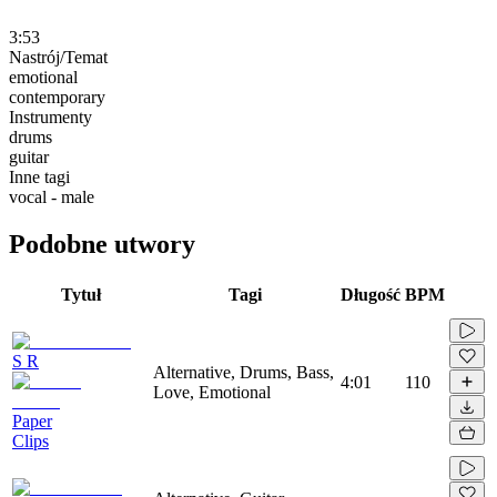
3:53
Nastrój/Temat
emotional
contemporary
Instrumenty
drums
guitar
Inne tagi
vocal - male
Podobne utwory
Tytuł
Tagi
Długość
BPM
S R
Alternative, Drums, Bass,
4:01
110
Love, Emotional
Paper
Clips