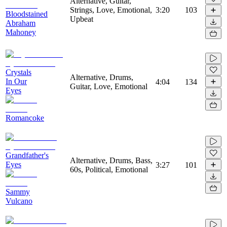
Alternative, Guitar,
Strings, Love, Emotional,
3:20
103
Bloodstained
Upbeat
Abraham
Mahoney
Crystals
Alternative, Drums,
In Our
4:04
134
Guitar, Love, Emotional
Eyes
Romancoke
Grandfather's
Alternative, Drums, Bass,
Eyes
3:27
101
60s, Political, Emotional
Sammy
Vulcano