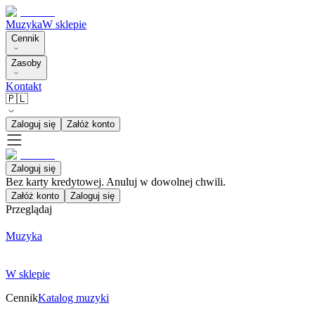
Muzyka
W sklepie
Cennik
Zasoby
Kontakt
🇵🇱
Zaloguj się
Załóż konto
Zaloguj się
Bez karty kredytowej. Anuluj w dowolnej chwili.
Załóż konto
Zaloguj się
Przeglądaj
Muzyka
W sklepie
Cennik
Katalog muzyki