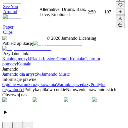
See You
Alternative, Drums, Bass,
Around
2:50
107
Love, Emotional
Paper
Clips
©
2026
Jamendo Licensing
Pobierz aplikację
Przydatne linki
Katalog muzyki
Radia In-store
Cennik
Kontakt
Centrum
pomocy
Kontakt
Jamendo
Jamendo dla artystów
Jamendo Music
Informacje prawne
Ogólne warunki użytkowania
Warunki sprzedaży
Polityka
prywatności
Polityka plików cookie
Naruszenie praw autorskich
Obserwuj nas