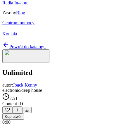
Radia In-store
Zasoby
Blog
Centrum pomocy
Kontakt
Powrót do katalogu
Unlimited
autor:
Joack Kenny
electronic/deep house
2:51
Content ID
Kup utwór
0:00