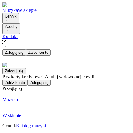
Muzyka
W sklepie
Cennik
Zasoby
Kontakt
🇵🇱
Zaloguj się
Załóż konto
Zaloguj się
Bez karty kredytowej. Anuluj w dowolnej chwili.
Załóż konto
Zaloguj się
Przeglądaj
Muzyka
W sklepie
Cennik
Katalog muzyki