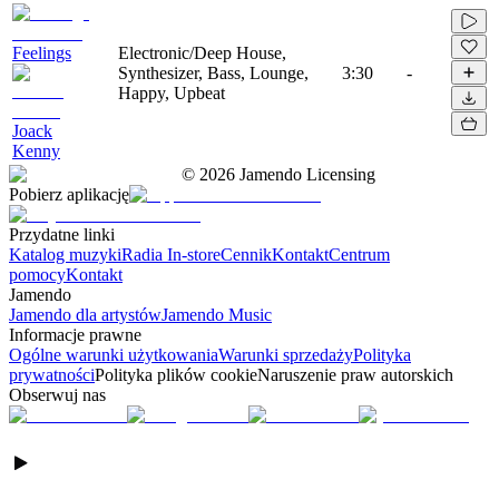
Feelings
Electronic/Deep House,
Synthesizer, Bass, Lounge,
3:30
-
Happy, Upbeat
Joack
Kenny
©
2026
Jamendo Licensing
Pobierz aplikację
Przydatne linki
Katalog muzyki
Radia In-store
Cennik
Kontakt
Centrum
pomocy
Kontakt
Jamendo
Jamendo dla artystów
Jamendo Music
Informacje prawne
Ogólne warunki użytkowania
Warunki sprzedaży
Polityka
prywatności
Polityka plików cookie
Naruszenie praw autorskich
Obserwuj nas