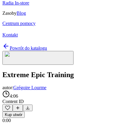
Radia In-store
Zasoby
Blog
Centrum pomocy
Kontakt
Powrót do katalogu
Extreme Epic Training
autor:
Grégoire Lourme
4:06
Content ID
Kup utwór
0:00