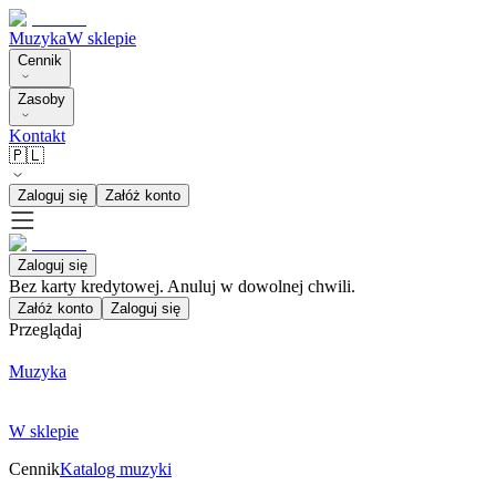
Muzyka
W sklepie
Cennik
Zasoby
Kontakt
🇵🇱
Zaloguj się
Załóż konto
Zaloguj się
Bez karty kredytowej. Anuluj w dowolnej chwili.
Załóż konto
Zaloguj się
Przeglądaj
Muzyka
W sklepie
Cennik
Katalog muzyki