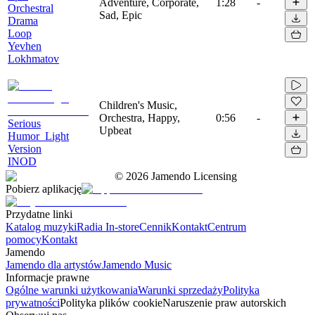
Adventure, Corporate,
1:28
-
Orchestral
Sad, Epic
Drama
Loop
Yevhen
Lokhmatov
Children's Music,
Orchestra, Happy,
0:56
-
Serious
Upbeat
Humor_Light
Version
INOD
©
2026
Jamendo Licensing
Pobierz aplikację
Przydatne linki
Katalog muzyki
Radia In-store
Cennik
Kontakt
Centrum
pomocy
Kontakt
Jamendo
Jamendo dla artystów
Jamendo Music
Informacje prawne
Ogólne warunki użytkowania
Warunki sprzedaży
Polityka
prywatności
Polityka plików cookie
Naruszenie praw autorskich