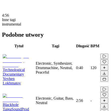
4:56
Inne tagi
instrumental
Podobne utwory
Tytuł
Tagi
Długość
BPM
Electronic, Synthesizer,
Drummachine, Neutral,
0:40
120
Technological
Peaceful
Documentary
Yevhen
Lokhmatov
Electronic, Guitar, Bass,
2:56
-
Neutral
Blackhole
TaigaSoundProd