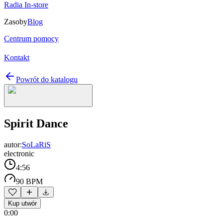
Radia In-store
Zasoby
Blog
Centrum pomocy
Kontakt
Powrót do katalogu
Spirit Dance
autor:
SoLaRiS
electronic
4:56
90 BPM
Kup utwór
0:00