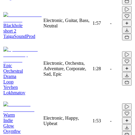
Electronic, Guitar, Bass,
1:57
-
Blackhole
Neutral
short 2
TaigaSoundProd
Electronic, Orchestra,
Epic
Adventure, Corporate,
1:28
-
Orchestral
Sad, Epic
Drama
Loop
Yevhen
Lokhmatov
Warm
Electronic, Happy,
Indie
1:53
-
Upbeat
Glow
Osynthw