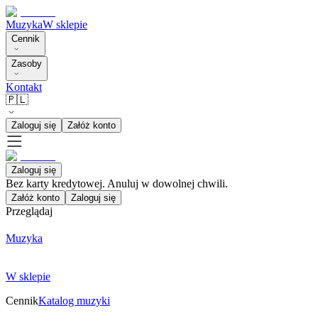
Muzyka
W sklepie
Cennik
Zasoby
Kontakt
🇵🇱
Zaloguj się
Załóż konto
Zaloguj się
Bez karty kredytowej. Anuluj w dowolnej chwili.
Załóż konto
Zaloguj się
Przeglądaj
Muzyka
W sklepie
Cennik
Katalog muzyki