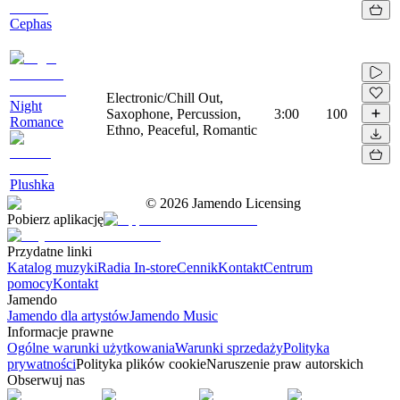
Cephas
Electronic/Chill Out,
Night
Saxophone, Percussion,
3:00
100
Romance
Ethno, Peaceful, Romantic
Plushka
©
2026
Jamendo Licensing
Pobierz aplikację
Przydatne linki
Katalog muzyki
Radia In-store
Cennik
Kontakt
Centrum
pomocy
Kontakt
Jamendo
Jamendo dla artystów
Jamendo Music
Informacje prawne
Ogólne warunki użytkowania
Warunki sprzedaży
Polityka
prywatności
Polityka plików cookie
Naruszenie praw autorskich
Obserwuj nas