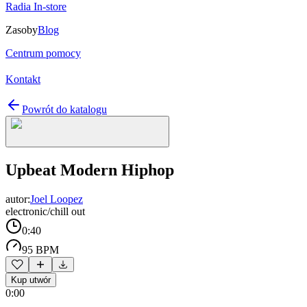
Radia In-store
Zasoby
Blog
Centrum pomocy
Kontakt
Powrót do katalogu
Upbeat Modern Hiphop
autor:
Joel Loopez
electronic/chill out
0:40
95 BPM
Kup utwór
0:00