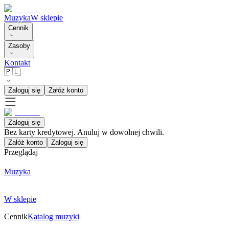
Muzyka
W sklepie
Cennik
Zasoby
Kontakt
🇵🇱
Zaloguj się
Załóż konto
Zaloguj się
Bez karty kredytowej. Anuluj w dowolnej chwili.
Załóż konto
Zaloguj się
Przeglądaj
Muzyka
W sklepie
Cennik
Katalog muzyki