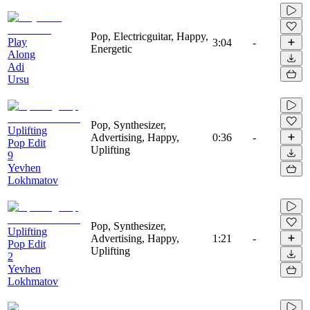
Pop, Electricguitar, Happy,
Play
3:04
-
Energetic
Along
Adi
Ursu
Pop, Synthesizer,
Uplifting
Advertising, Happy,
0:36
-
Pop Edit
Uplifting
9
Yevhen
Lokhmatov
Pop, Synthesizer,
Uplifting
Advertising, Happy,
1:21
-
Pop Edit
Uplifting
2
Yevhen
Lokhmatov