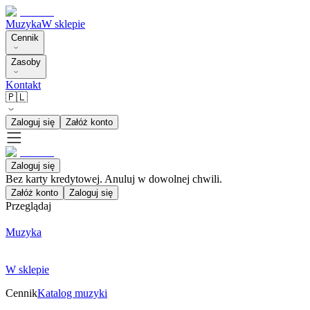
Muzyka
W sklepie
Cennik
Zasoby
Kontakt
🇵🇱
Zaloguj się
Załóż konto
Zaloguj się
Bez karty kredytowej. Anuluj w dowolnej chwili.
Załóż konto
Zaloguj się
Przeglądaj
Muzyka
W sklepie
Cennik
Katalog muzyki