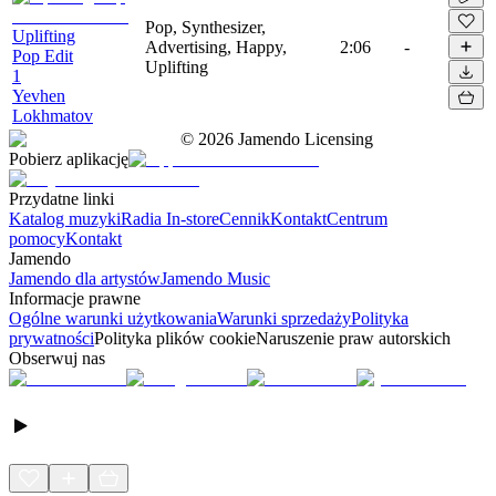
Pop, Synthesizer,
Uplifting
Advertising, Happy,
2:06
-
Pop Edit
Uplifting
1
Yevhen
Lokhmatov
©
2026
Jamendo Licensing
Pobierz aplikację
Przydatne linki
Katalog muzyki
Radia In-store
Cennik
Kontakt
Centrum
pomocy
Kontakt
Jamendo
Jamendo dla artystów
Jamendo Music
Informacje prawne
Ogólne warunki użytkowania
Warunki sprzedaży
Polityka
prywatności
Polityka plików cookie
Naruszenie praw autorskich
Obserwuj nas