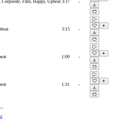
e, Corporate, Film, Happy, Upbeat
3:37
-
pbeat
3:15
-
beat
1:09
-
beat
1:31
-
kt