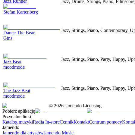
Jazz Runner
Jazz, Drums, Strings, Piano, Filmscor
Stefan Kartenberg
Jazz, Strings, Piano, Contemporary, U
Dance The Bear
Gins
Jazz, Strings, Piano, Party, Happy, Up
Jazz Beat
moodmode
Jazz, Strings, Piano, Party, Happy, Up
The Jazz Beat
moodmode
©
2026
Jamendo Licensing
Pobierz aplikację
Przydatne linki
Katalog muzyki
Radia In-store
Cennik
Kontakt
Centrum pomocy
Konta
Jamendo
Jamendo dla artystów
Jamendo Music