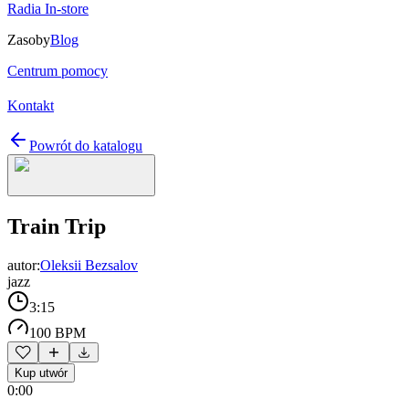
Radia In-store
Zasoby
Blog
Centrum pomocy
Kontakt
Powrót do katalogu
Train Trip
autor:
Oleksii Bezsalov
jazz
3:15
100 BPM
Kup utwór
0:00