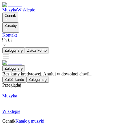
Muzyka
W sklepie
Cennik
Zasoby
Kontakt
🇵🇱
Zaloguj się
Załóż konto
Zaloguj się
Bez karty kredytowej. Anuluj w dowolnej chwili.
Załóż konto
Zaloguj się
Przeglądaj
Muzyka
W sklepie
Cennik
Katalog muzyki