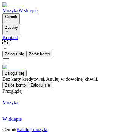
Muzyka
W sklepie
Cennik
Zasoby
Kontakt
🇵🇱
Zaloguj się
Załóż konto
Zaloguj się
Bez karty kredytowej. Anuluj w dowolnej chwili.
Załóż konto
Zaloguj się
Przeglądaj
Muzyka
W sklepie
Cennik
Katalog muzyki