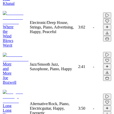
Khanal
Electronic/Deep House,
Where
Strings, Piano, Advertising,
3:02
-
the
Happy, Peaceful
Wind
Blows
Wavit
More
Jazz/Smooth Jazz,
2:41
-
and
Saxophone, Piano, Happy
More
Joe
Bozwell
Alternative/Rock, Piano,
Long
Electricguitar, Happy,
3:50
-
Long
Energetic