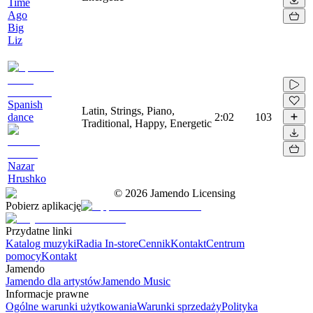
Time
Ago
Big
Liz
Spanish
Latin, Strings, Piano,
dance
2:02
103
Traditional, Happy, Energetic
Nazar
Hrushko
©
2026
Jamendo Licensing
Pobierz aplikację
Przydatne linki
Katalog muzyki
Radia In-store
Cennik
Kontakt
Centrum
pomocy
Kontakt
Jamendo
Jamendo dla artystów
Jamendo Music
Informacje prawne
Ogólne warunki użytkowania
Warunki sprzedaży
Polityka