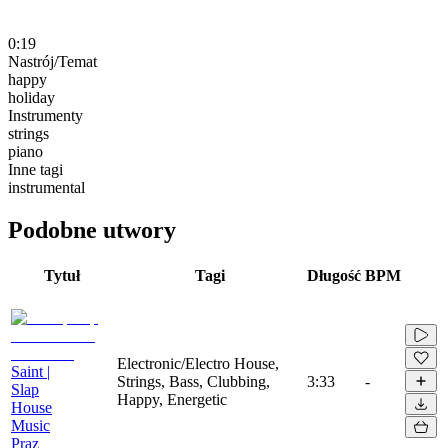
0:19
Nastrój/Temat
happy
holiday
Instrumenty
strings
piano
Inne tagi
instrumental
Podobne utwory
Tytuł
Tagi
Długość
BPM
Electronic/Electro House,
Saint |
Strings, Bass, Clubbing,
3:33
-
Slap
Happy, Energetic
House
Music
Praz