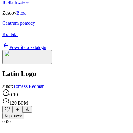
Radia In-store
Zasoby
Blog
Centrum pomocy
Kontakt
Powrót do katalogu
Latin Logo
autor:
Tomasz Redman
0:19
120 BPM
Kup utwór
0:00