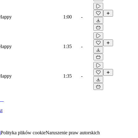
 Happy
1:00
-
 Happy
1:35
-
 Happy
1:35
-
kt
i
Polityka plików cookie
Naruszenie praw autorskich