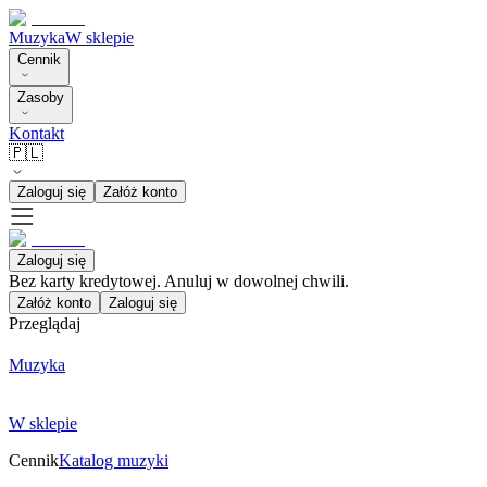
Muzyka
W sklepie
Cennik
Zasoby
Kontakt
🇵🇱
Zaloguj się
Załóż konto
Zaloguj się
Bez karty kredytowej. Anuluj w dowolnej chwili.
Załóż konto
Zaloguj się
Przeglądaj
Muzyka
W sklepie
Cennik
Katalog muzyki