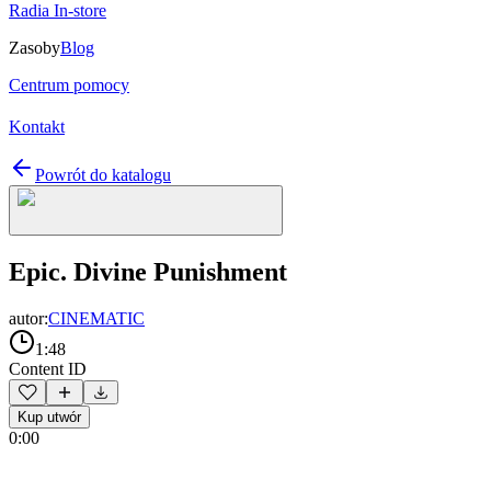
Radia In-store
Zasoby
Blog
Centrum pomocy
Kontakt
Powrót do katalogu
Epic. Divine Punishment
autor:
CINEMATIC
1:48
Content ID
Kup utwór
0:00