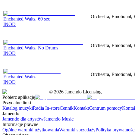
Orchestra, Emotional,
Enchanted Waltz_60 sec
INOD
Orchestra, Emotional,
Enchanted Waltz_No Drums
INOD
Orchestra, Emotional,
Enchanted Waltz
INOD
©
2026
Jamendo Licensing
Pobierz aplikację
Przydatne linki
Katalog muzyki
Radia In-store
Cennik
Kontakt
Centrum pomocy
Konta
Jamendo
Jamendo dla artystów
Jamendo Music
Informacje prawne
Ogólne warunki użytkowania
Warunki sprzedaży
Polityka prywatnośc