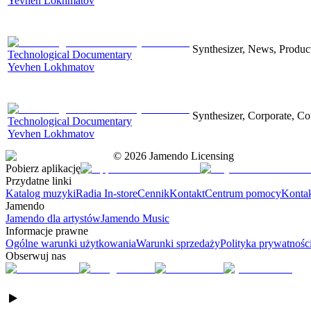
Yevhen Lokhmatov
Synthesizer, News, Producti
Technological Documentary
Yevhen Lokhmatov
Synthesizer, Corporate, Co
Technological Documentary
Yevhen Lokhmatov
©
2026
Jamendo Licensing
Pobierz aplikację
Przydatne linki
Katalog muzyki
Radia In-store
Cennik
Kontakt
Centrum pomocy
Konta
Jamendo
Jamendo dla artystów
Jamendo Music
Informacje prawne
Ogólne warunki użytkowania
Warunki sprzedaży
Polityka prywatnośc
Obserwuj nas