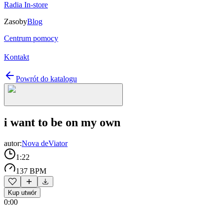
Radia In-store
Zasoby
Blog
Centrum pomocy
Kontakt
Powrót do katalogu
i want to be on my own
autor:
Nova deViator
1:22
137 BPM
Kup utwór
0:00