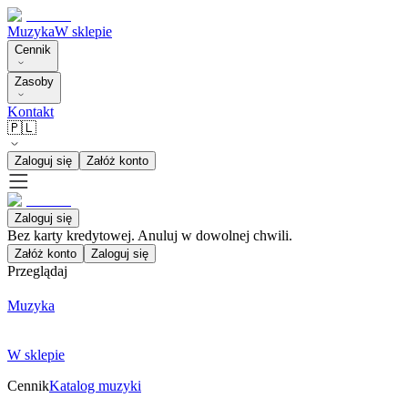
Muzyka
W sklepie
Cennik
Zasoby
Kontakt
🇵🇱
Zaloguj się
Załóż konto
Zaloguj się
Bez karty kredytowej. Anuluj w dowolnej chwili.
Załóż konto
Zaloguj się
Przeglądaj
Muzyka
W sklepie
Cennik
Katalog muzyki