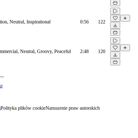
on, Neutral, Inspirational
0:56
122
mmercial, Neutral, Groovy, Peaceful
2:48
120
kt
i
Polityka plików cookie
Naruszenie praw autorskich