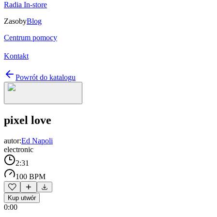
Radia In-store
Zasoby
Blog
Centrum pomocy
Kontakt
Powrót do katalogu
pixel love
autor:
Ed Napoli
electronic
2:31
100 BPM
Kup utwór
0:00