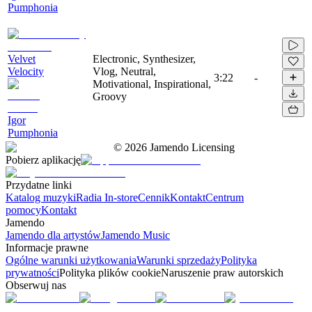
Pumphonia
Velvet
Electronic, Synthesizer,
Velocity
Vlog, Neutral,
3:22
-
Motivational, Inspirational,
Groovy
Igor
Pumphonia
©
2026
Jamendo Licensing
Pobierz aplikację
Przydatne linki
Katalog muzyki
Radia In-store
Cennik
Kontakt
Centrum
pomocy
Kontakt
Jamendo
Jamendo dla artystów
Jamendo Music
Informacje prawne
Ogólne warunki użytkowania
Warunki sprzedaży
Polityka
prywatności
Polityka plików cookie
Naruszenie praw autorskich
Obserwuj nas