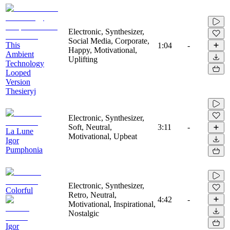
Electronic, Synthesizer,
Social Media, Corporate,
This
1:04
-
Happy, Motivational,
Ambient
Uplifting
Technology
Looped
Version
Thesieryj
Electronic, Synthesizer,
Soft, Neutral,
3:11
-
La Lune
Motivational, Upbeat
Igor
Pumphonia
Electronic, Synthesizer,
Colorful
Retro, Neutral,
4:42
-
Motivational, Inspirational,
Nostalgic
Igor