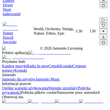
Eastern
Desert
Short
makesound
World, Orchestra, Strings,
1:30
139
Nature
Nature, Ethno, Epic
Dawid
Jaworski
©
2026
Jamendo Licensing
Pobierz aplikację
Przydatne linki
Katalog muzyki
Radia In-store
Cennik
Kontakt
Centrum
pomocy
Kontakt
Jamendo
Jamendo dla artystów
Jamendo Music
Informacje prawne
Ogólne warunki użytkowania
Warunki sprzedaży
Polityka
prywatności
Polityka plików cookie
Naruszenie praw autorskich
Obserwuj nas