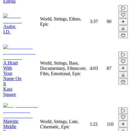
Estella
World, Strings, Ethno,
3:37
90
Epic
Arabic
I.D.
A Heart
World, Strings, Bass,
With
Documentary, Filmscore,
4:03
87
Your
Film, Emotional, Epic
Name On
It
Kara
Square
Majestic
World, Strings, Lute,
1:21
110
Middle
Cinematic, Epic