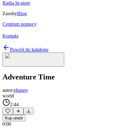
Radia In-store
Zasoby
Blog
Centrum pomocy
Kontakt
Powrót do katalogu
Adventure Time
autor:
ebunny
world
2:44
Kup utwór
0:00