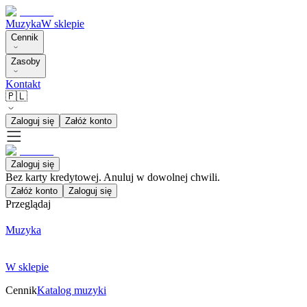
Muzyka
W sklepie
Cennik
Zasoby
Kontakt
🇵🇱
Zaloguj się
Załóż konto
Zaloguj się
Bez karty kredytowej. Anuluj w dowolnej chwili.
Załóż konto
Zaloguj się
Przeglądaj
Muzyka
W sklepie
Cennik
Katalog muzyki