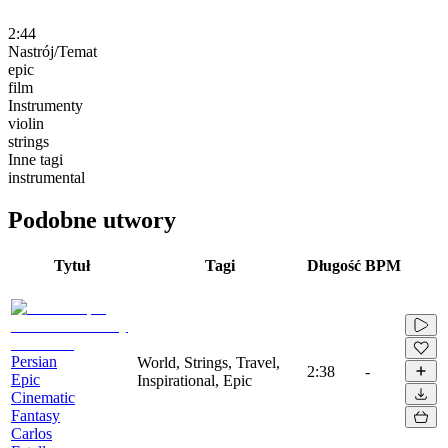
2:44
Nastrój/Temat
epic
film
Instrumenty
violin
strings
Inne tagi
instrumental
Podobne utwory
Tytuł
Tagi
Długość
BPM
Persian
World, Strings, Travel,
2:38
-
Epic
Inspirational, Epic
Cinematic
Fantasy
Carlos