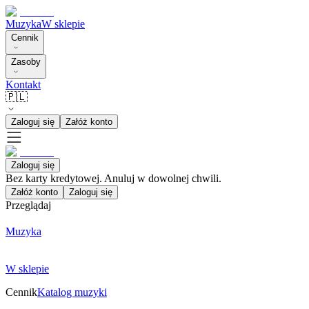
Muzyka
W sklepie
Cennik
Zasoby
Kontakt
🇵🇱
Zaloguj się
Załóż konto
Zaloguj się
Bez karty kredytowej. Anuluj w dowolnej chwili.
Załóż konto
Zaloguj się
Przeglądaj
Muzyka
W sklepie
Cennik
Katalog muzyki