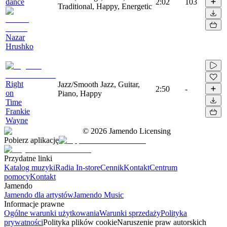
dance
2:02
103
Traditional, Happy, Energetic
Nazar
Hrushko
Right
Jazz/Smooth Jazz, Guitar,
2:50
-
on
Piano, Happy
Time
Frankie
Wayne
©
2026
Jamendo Licensing
Pobierz aplikację
Przydatne linki
Katalog muzyki
Radia In-store
Cennik
Kontakt
Centrum
pomocy
Kontakt
Jamendo
Jamendo dla artystów
Jamendo Music
Informacje prawne
Ogólne warunki użytkowania
Warunki sprzedaży
Polityka
prywatności
Polityka plików cookie
Naruszenie praw autorskich