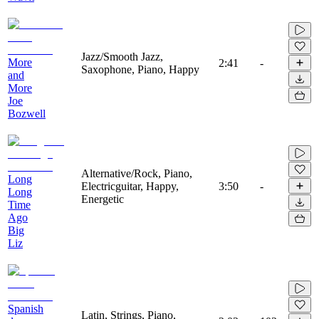
Jazz/Smooth Jazz,
More
2:41
-
Saxophone, Piano, Happy
and
More
Joe
Bozwell
Alternative/Rock, Piano,
Long
Electricguitar, Happy,
3:50
-
Long
Energetic
Time
Ago
Big
Liz
Spanish
Latin, Strings, Piano,