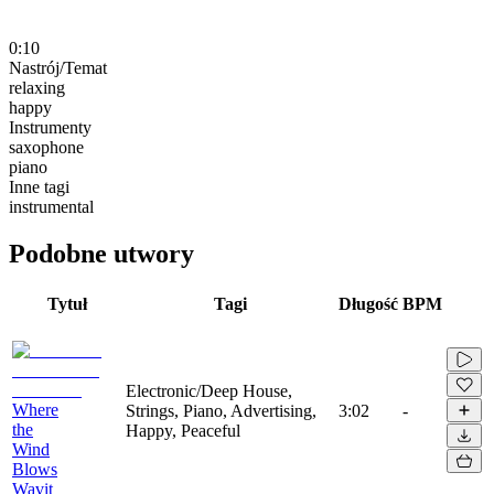
0:10
Nastrój/Temat
relaxing
happy
Instrumenty
saxophone
piano
Inne tagi
instrumental
Podobne utwory
Tytuł
Tagi
Długość
BPM
Electronic/Deep House,
Where
Strings, Piano, Advertising,
3:02
-
the
Happy, Peaceful
Wind
Blows
Wavit