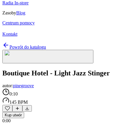
Radia In-store
Zasoby
Blog
Centrum pomocy
Kontakt
Powrót do katalogu
Boutique Hotel - Light Jazz Stinger
autor:
pinegroove
0:10
145 BPM
Kup utwór
0:00