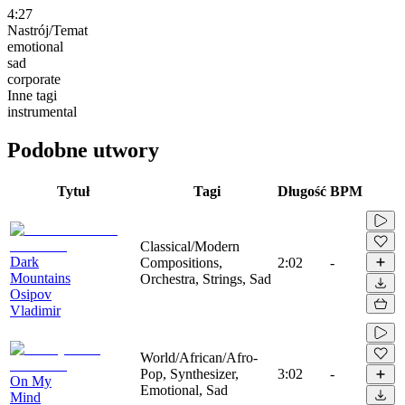
4:27
Nastrój/Temat
emotional
sad
corporate
Inne tagi
instrumental
Podobne utwory
Tytuł
Tagi
Długość
BPM
Classical/Modern
Dark
Compositions,
2:02
-
Mountains
Orchestra, Strings, Sad
Osipov
Vladimir
World/African/Afro-
Pop, Synthesizer,
3:02
-
On My
Emotional, Sad
Mind