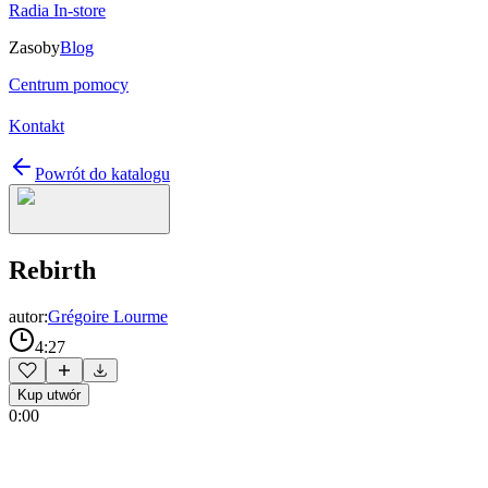
Radia In-store
Zasoby
Blog
Centrum pomocy
Kontakt
Powrót do katalogu
Rebirth
autor:
Grégoire Lourme
4:27
Kup utwór
0:00