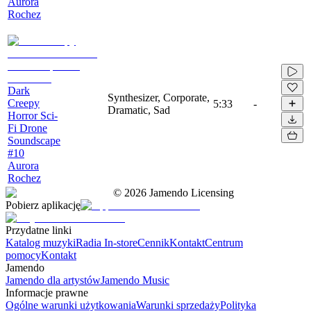
Aurora
Rochez
Dark
Synthesizer, Corporate,
Creepy
5:33
-
Dramatic, Sad
Horror Sci-
Fi Drone
Soundscape
#10
Aurora
Rochez
©
2026
Jamendo Licensing
Pobierz aplikację
Przydatne linki
Katalog muzyki
Radia In-store
Cennik
Kontakt
Centrum
pomocy
Kontakt
Jamendo
Jamendo dla artystów
Jamendo Music
Informacje prawne
Ogólne warunki użytkowania
Warunki sprzedaży
Polityka