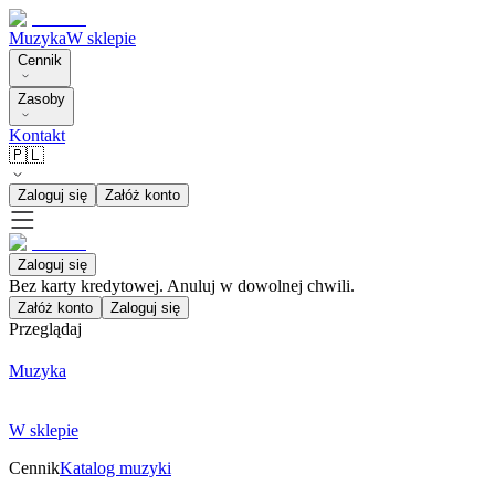
Muzyka
W sklepie
Cennik
Zasoby
Kontakt
🇵🇱
Zaloguj się
Załóż konto
Zaloguj się
Bez karty kredytowej. Anuluj w dowolnej chwili.
Załóż konto
Zaloguj się
Przeglądaj
Muzyka
W sklepie
Cennik
Katalog muzyki