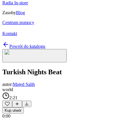
Radia In-store
Zasoby
Blog
Centrum pomocy
Kontakt
Powrót do katalogu
Turkish Nights Beat
autor:
Majed Salih
world
2:21
Kup utwór
0:00