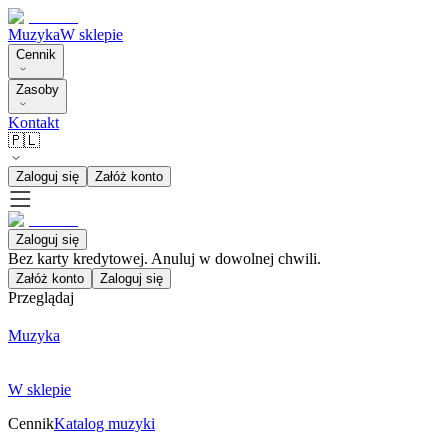
Muzyka
W sklepie
Cennik
Zasoby
Kontakt
🇵🇱
Zaloguj się
Załóż konto
Zaloguj się
Bez karty kredytowej. Anuluj w dowolnej chwili.
Załóż konto
Zaloguj się
Przeglądaj
Muzyka
W sklepie
Cennik
Katalog muzyki