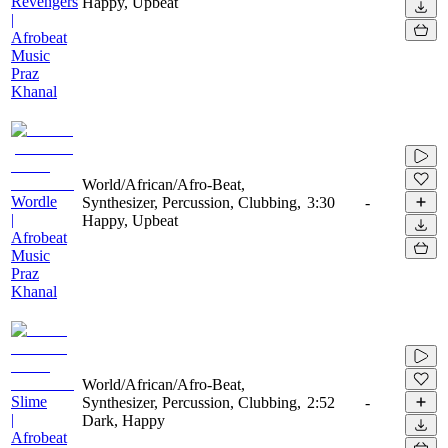
Revengers
Happy, Upbeat
|
Afrobeat
Music
Praz
Khanal
World/African/Afro-Beat,
Wordle
Synthesizer, Percussion, Clubbing,
3:30
-
|
Happy, Upbeat
Afrobeat
Music
Praz
Khanal
World/African/Afro-Beat,
Slime
Synthesizer, Percussion, Clubbing,
2:52
-
|
Dark, Happy
Afrobeat