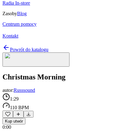
Radia In-store
Zasoby
Blog
Centrum pomocy
Kontakt
Powrót do katalogu
Christmas Morning
autor:
Russsound
1:29
110 BPM
Kup utwór
0:00