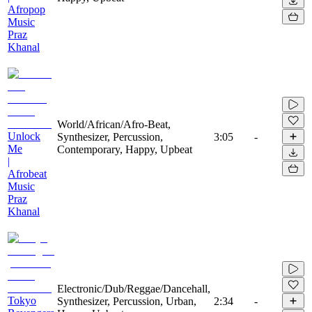
Afropop
Music
Praz
Khanal
World/African/Afro-Beat,
Unlock
Synthesizer, Percussion,
3:05
-
Me
Contemporary, Happy, Upbeat
|
Afrobeat
Music
Praz
Khanal
Electronic/Dub/Reggae/Dancehall,
Tokyo
Synthesizer, Percussion, Urban,
2:34
-