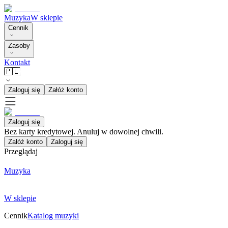
Muzyka
W sklepie
Cennik
Zasoby
Kontakt
🇵🇱
Zaloguj się
Załóż konto
Zaloguj się
Bez karty kredytowej. Anuluj w dowolnej chwili.
Załóż konto
Zaloguj się
Przeglądaj
Muzyka
W sklepie
Cennik
Katalog muzyki