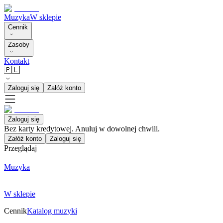
Muzyka
W sklepie
Cennik
Zasoby
Kontakt
🇵🇱
Zaloguj się
Załóż konto
Zaloguj się
Bez karty kredytowej. Anuluj w dowolnej chwili.
Załóż konto
Zaloguj się
Przeglądaj
Muzyka
W sklepie
Cennik
Katalog muzyki