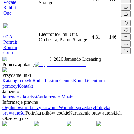
Vocale
Strange
Rabbit
One
Electronic/Chill Out,
07 A
4:31
146
Orchestra, Piano, Strange
Portrait
Roman
Grau
©
2026
Jamendo Licensing
Pobierz aplikację
Przydatne linki
Katalog muzyki
Radia In-store
Cennik
Kontakt
Centrum
pomocy
Kontakt
Jamendo
Jamendo dla artystów
Jamendo Music
Informacje prawne
Ogólne warunki użytkowania
Warunki sprzedaży
Polityka
prywatności
Polityka plików cookie
Naruszenie praw autorskich
Obserwuj nas