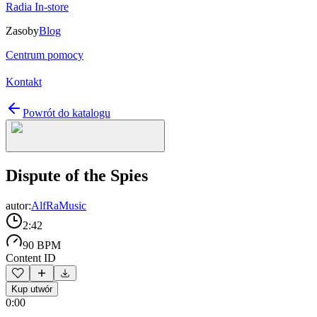
Radia In-store
Zasoby
Blog
Centrum pomocy
Kontakt
Powrót do katalogu
Dispute of the Spies
autor:
AlfRaMusic
2:42
90 BPM
Content ID
Kup utwór
0:00