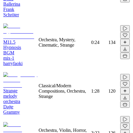
Ballerina
Frank
Schröter
Orchestra, Mystery,
M11.5
0:24
134
Cinematic, Strange
Hypnosis
BGM
mix-1
harryfaoki
Classical/Modern
Strange
Compositions, Orchestra,
1:28
120
melody
Strange
orchestra
Dajte
Grammy
Orchestra, Violin, Horror,
3:22
126