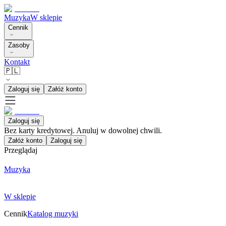
Muzyka
W sklepie
Cennik
Zasoby
Kontakt
🇵🇱
Zaloguj się
Załóż konto
Zaloguj się
Bez karty kredytowej. Anuluj w dowolnej chwili.
Załóż konto
Zaloguj się
Przeglądaj
Muzyka
W sklepie
Cennik
Katalog muzyki