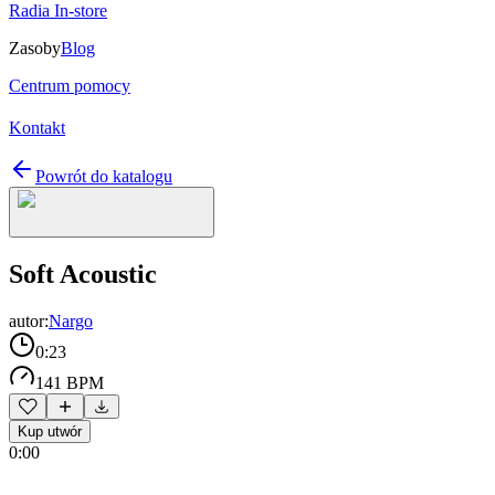
Radia In-store
Zasoby
Blog
Centrum pomocy
Kontakt
Powrót do katalogu
Soft Acoustic
autor:
Nargo
0:23
141 BPM
Kup utwór
0:00