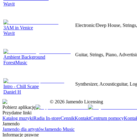
Wavit
Electronic/Deep House, Strings,
3AM in Venice
Wavit
Guitar, Strings, Piano, Advertis
Ambient Background
ForestMusic
Synthesizer, Acousticguitar, Lo
Intro - Chill Scape
Daniel H
©
2026
Jamendo Licensing
Pobierz aplikację
Przydatne linki
Katalog muzyki
Radia In-store
Cennik
Kontakt
Centrum pomocy
Konta
Jamendo
Jamendo dla artystów
Jamendo Music
Informacje prawne