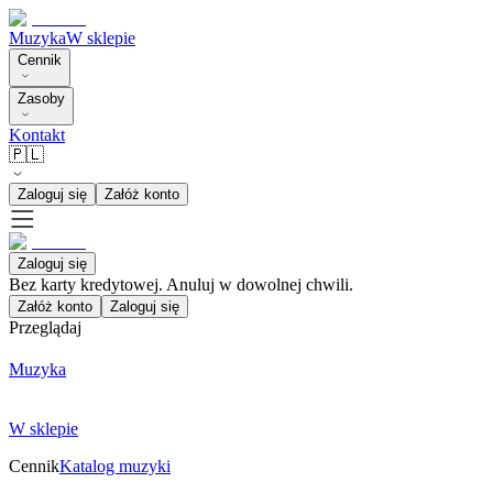
Muzyka
W sklepie
Cennik
Zasoby
Kontakt
🇵🇱
Zaloguj się
Załóż konto
Zaloguj się
Bez karty kredytowej. Anuluj w dowolnej chwili.
Załóż konto
Zaloguj się
Przeglądaj
Muzyka
W sklepie
Cennik
Katalog muzyki