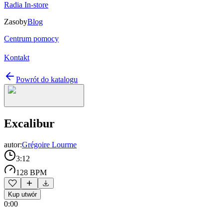
Radia In-store
Zasoby
Blog
Centrum pomocy
Kontakt
Powrót do katalogu
Excalibur
autor:
Grégoire Lourme
3:12
128 BPM
Kup utwór
0:00