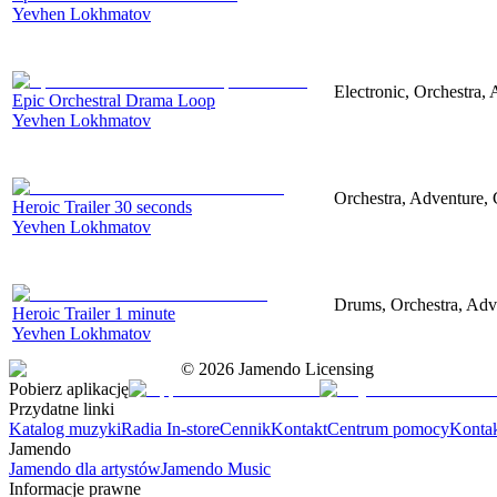
Yevhen Lokhmatov
Electronic, Orchestra,
Epic Orchestral Drama Loop
Yevhen Lokhmatov
Orchestra, Adventure, C
Heroic Trailer 30 seconds
Yevhen Lokhmatov
Drums, Orchestra, Adve
Heroic Trailer 1 minute
Yevhen Lokhmatov
©
2026
Jamendo Licensing
Pobierz aplikację
Przydatne linki
Katalog muzyki
Radia In-store
Cennik
Kontakt
Centrum pomocy
Konta
Jamendo
Jamendo dla artystów
Jamendo Music
Informacje prawne