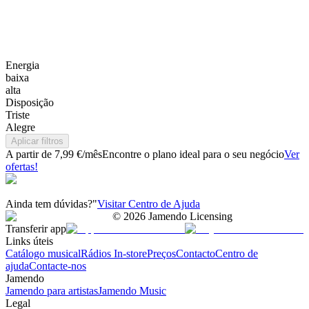
Energia
baixa
alta
Disposição
Triste
Alegre
Aplicar filtros
A partir de 7,99 €/mês
Encontre o plano ideal para o seu negócio
Ver
ofertas!
Ainda tem dúvidas?"
Visitar Centro de Ajuda
©
2026
Jamendo Licensing
Transferir app
Links úteis
Catálogo musical
Rádios In-store
Preços
Contacto
Centro de
ajuda
Contacte-nos
Jamendo
Jamendo para artistas
Jamendo Music
Legal