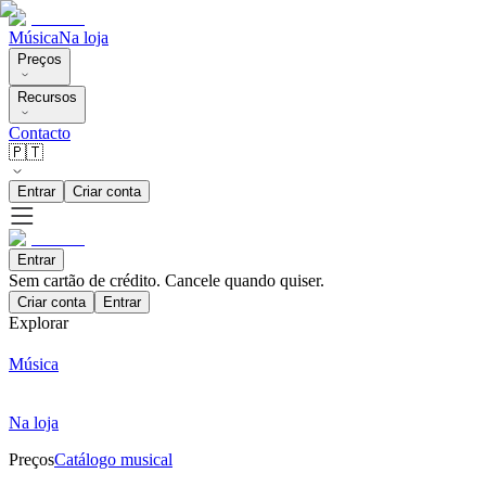
Música
Na loja
Preços
Recursos
Contacto
🇵🇹
Entrar
Criar conta
Entrar
Sem cartão de crédito. Cancele quando quiser.
Criar conta
Entrar
Explorar
Música
Na loja
Preços
Catálogo musical