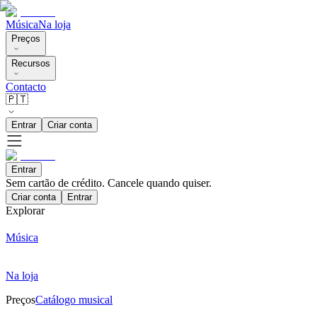
Música
Na loja
Preços
Recursos
Contacto
🇵🇹
Entrar
Criar conta
Entrar
Sem cartão de crédito. Cancele quando quiser.
Criar conta
Entrar
Explorar
Música
Na loja
Preços
Catálogo musical