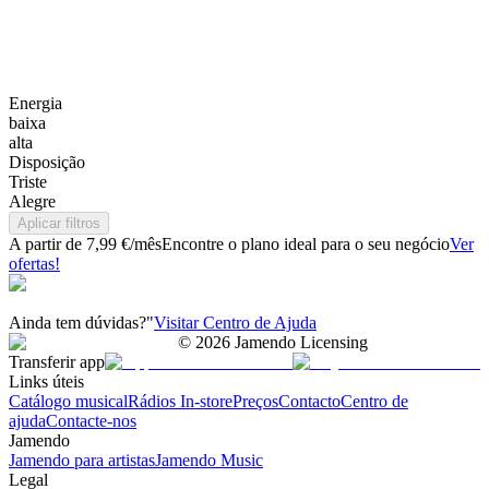
Energia
baixa
alta
Disposição
Triste
Alegre
Aplicar filtros
A partir de 7,99 €/mês
Encontre o plano ideal para o seu negócio
Ver
ofertas!
Ainda tem dúvidas?"
Visitar Centro de Ajuda
©
2026
Jamendo Licensing
Transferir app
Links úteis
Catálogo musical
Rádios In-store
Preços
Contacto
Centro de
ajuda
Contacte-nos
Jamendo
Jamendo para artistas
Jamendo Music
Legal