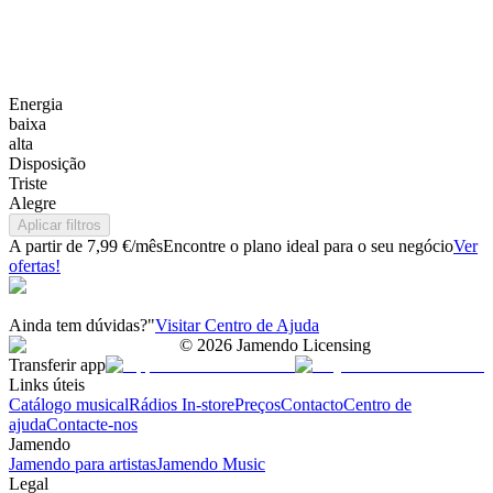
Energia
baixa
alta
Disposição
Triste
Alegre
Aplicar filtros
A partir de 7,99 €/mês
Encontre o plano ideal para o seu negócio
Ver
ofertas!
Ainda tem dúvidas?"
Visitar Centro de Ajuda
©
2026
Jamendo Licensing
Transferir app
Links úteis
Catálogo musical
Rádios In-store
Preços
Contacto
Centro de
ajuda
Contacte-nos
Jamendo
Jamendo para artistas
Jamendo Music
Legal