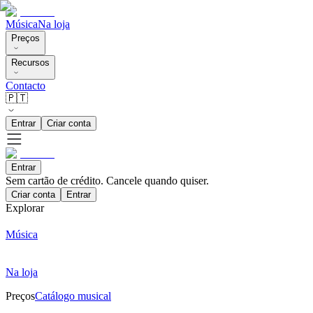
Música
Na loja
Preços
Recursos
Contacto
🇵🇹
Entrar
Criar conta
Entrar
Sem cartão de crédito. Cancele quando quiser.
Criar conta
Entrar
Explorar
Música
Na loja
Preços
Catálogo musical