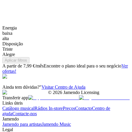
Energia
baixa
alta
Disposição
Triste
Alegre
Aplicar filtros
A partir de 7,99 €/mês
Encontre o plano ideal para o seu negócio
Ver
ofertas!
Ainda tem dúvidas?"
Visitar Centro de Ajuda
©
2026
Jamendo Licensing
Transferir app
Links úteis
Catálogo musical
Rádios In-store
Preços
Contacto
Centro de
ajuda
Contacte-nos
Jamendo
Jamendo para artistas
Jamendo Music
Legal