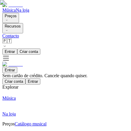
Música
Na loja
Preços
Recursos
Contacto
🇵🇹
Entrar
Criar conta
Entrar
Sem cartão de crédito. Cancele quando quiser.
Criar conta
Entrar
Explorar
Música
Na loja
Preços
Catálogo musical