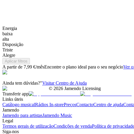
Energia
baixa
alta
Disposição
Triste
Alegre
Aplicar filtros
A partir de 7,99 €/mês
Encontre o plano ideal para o seu negócio
Ver o
Ainda tem dúvidas?"
Visitar Centro de Ajuda
©
2026
Jamendo Licensing
Transferir app
Links úteis
Catálogo musical
Rádios In-store
Preços
Contacto
Centro de ajuda
Conta
Jamendo
Jamendo para artistas
Jamendo Music
Legal
Termos gerais de utilização
Condições de venda
Política de privacidad
Siga-nos