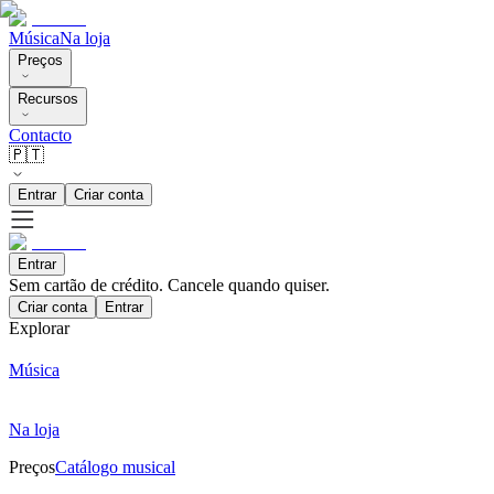
Música
Na loja
Preços
Recursos
Contacto
🇵🇹
Entrar
Criar conta
Entrar
Sem cartão de crédito. Cancele quando quiser.
Criar conta
Entrar
Explorar
Música
Na loja
Preços
Catálogo musical