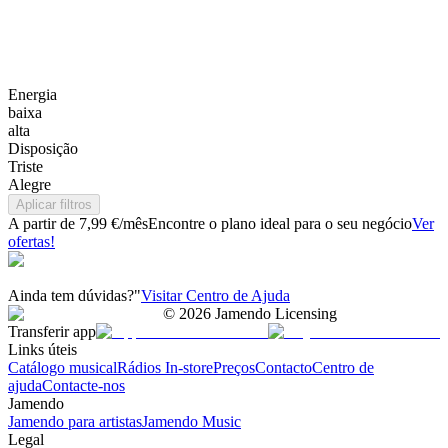
Energia
baixa
alta
Disposição
Triste
Alegre
Aplicar filtros
A partir de 7,99 €/mês
Encontre o plano ideal para o seu negócio
Ver
ofertas!
Ainda tem dúvidas?"
Visitar Centro de Ajuda
©
2026
Jamendo Licensing
Transferir app
Links úteis
Catálogo musical
Rádios In-store
Preços
Contacto
Centro de
ajuda
Contacte-nos
Jamendo
Jamendo para artistas
Jamendo Music
Legal