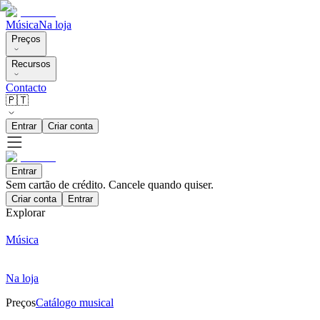
Música
Na loja
Preços
Recursos
Contacto
🇵🇹
Entrar
Criar conta
Entrar
Sem cartão de crédito. Cancele quando quiser.
Criar conta
Entrar
Explorar
Música
Na loja
Preços
Catálogo musical