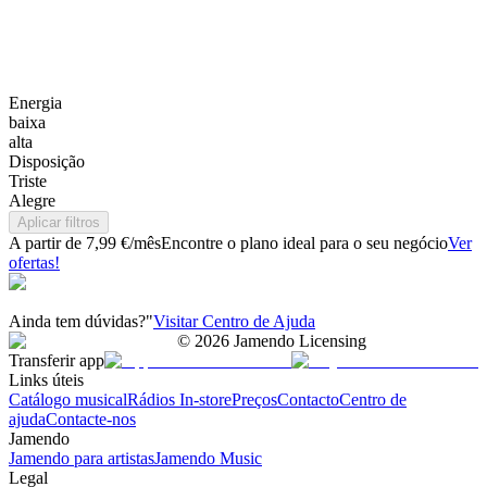
Energia
baixa
alta
Disposição
Triste
Alegre
Aplicar filtros
A partir de 7,99 €/mês
Encontre o plano ideal para o seu negócio
Ver
ofertas!
Ainda tem dúvidas?"
Visitar Centro de Ajuda
©
2026
Jamendo Licensing
Transferir app
Links úteis
Catálogo musical
Rádios In-store
Preços
Contacto
Centro de
ajuda
Contacte-nos
Jamendo
Jamendo para artistas
Jamendo Music
Legal