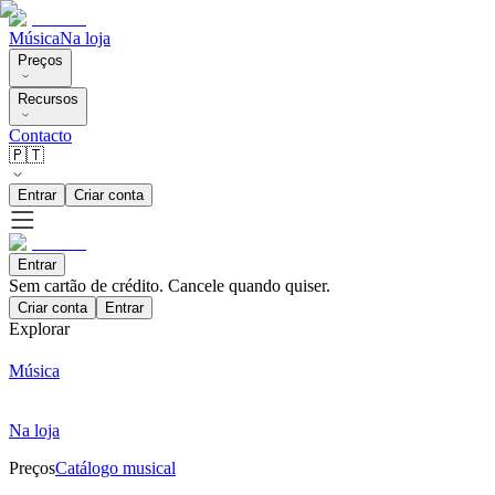
Música
Na loja
Preços
Recursos
Contacto
🇵🇹
Entrar
Criar conta
Entrar
Sem cartão de crédito. Cancele quando quiser.
Criar conta
Entrar
Explorar
Música
Na loja
Preços
Catálogo musical