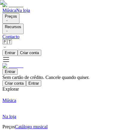
Música
Na loja
Preços
Recursos
Contacto
🇵🇹
Entrar
Criar conta
Entrar
Sem cartão de crédito. Cancele quando quiser.
Criar conta
Entrar
Explorar
Música
Na loja
Preços
Catálogo musical