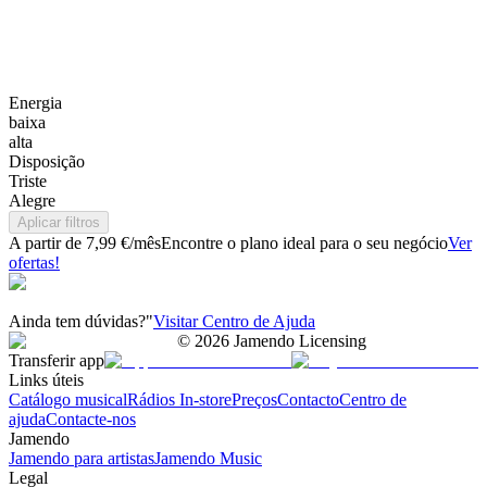
Energia
baixa
alta
Disposição
Triste
Alegre
Aplicar filtros
A partir de 7,99 €/mês
Encontre o plano ideal para o seu negócio
Ver
ofertas!
Ainda tem dúvidas?"
Visitar Centro de Ajuda
©
2026
Jamendo Licensing
Transferir app
Links úteis
Catálogo musical
Rádios In-store
Preços
Contacto
Centro de
ajuda
Contacte-nos
Jamendo
Jamendo para artistas
Jamendo Music
Legal