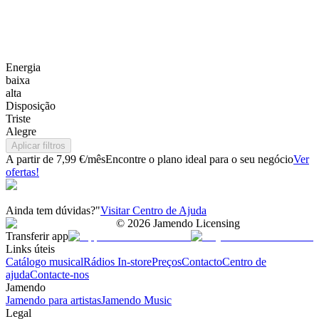
Energia
baixa
alta
Disposição
Triste
Alegre
Aplicar filtros
A partir de 7,99 €/mês
Encontre o plano ideal para o seu negócio
Ver
ofertas!
Ainda tem dúvidas?"
Visitar Centro de Ajuda
©
2026
Jamendo Licensing
Transferir app
Links úteis
Catálogo musical
Rádios In-store
Preços
Contacto
Centro de
ajuda
Contacte-nos
Jamendo
Jamendo para artistas
Jamendo Music
Legal