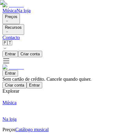
Música
Na loja
Preços
Recursos
Contacto
🇵🇹
Entrar
Criar conta
Entrar
Sem cartão de crédito. Cancele quando quiser.
Criar conta
Entrar
Explorar
Música
Na loja
Preços
Catálogo musical