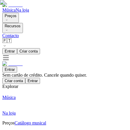
Música
Na loja
Preços
Recursos
Contacto
🇵🇹
Entrar
Criar conta
Entrar
Sem cartão de crédito. Cancele quando quiser.
Criar conta
Entrar
Explorar
Música
Na loja
Preços
Catálogo musical