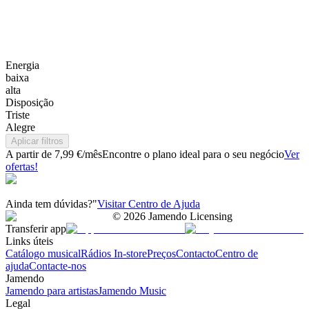
Energia
baixa
alta
Disposição
Triste
Alegre
Aplicar filtros
A partir de 7,99 €/mês
Encontre o plano ideal para o seu negócio
Ver
ofertas!
Ainda tem dúvidas?"
Visitar Centro de Ajuda
©
2026
Jamendo Licensing
Transferir app
Links úteis
Catálogo musical
Rádios In-store
Preços
Contacto
Centro de
ajuda
Contacte-nos
Jamendo
Jamendo para artistas
Jamendo Music
Legal