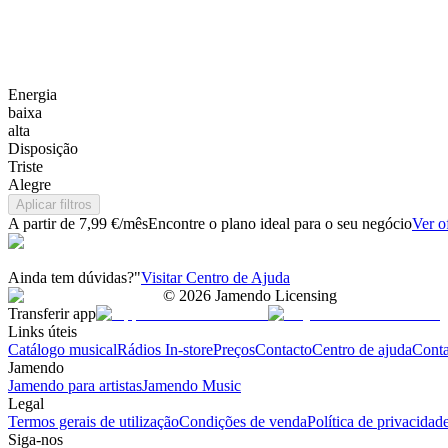
Energia
baixa
alta
Disposição
Triste
Alegre
Aplicar filtros
A partir de 7,99 €/mês
Encontre o plano ideal para o seu negócio
Ver o
Ainda tem dúvidas?"
Visitar Centro de Ajuda
©
2026
Jamendo Licensing
Transferir app
Links úteis
Catálogo musical
Rádios In-store
Preços
Contacto
Centro de ajuda
Conta
Jamendo
Jamendo para artistas
Jamendo Music
Legal
Termos gerais de utilização
Condições de venda
Política de privacidad
Siga-nos