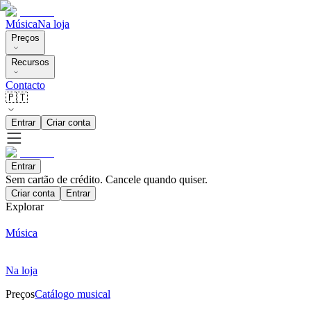
Música
Na loja
Preços
Recursos
Contacto
🇵🇹
Entrar
Criar conta
Entrar
Sem cartão de crédito. Cancele quando quiser.
Criar conta
Entrar
Explorar
Música
Na loja
Preços
Catálogo musical