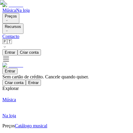
Música
Na loja
Preços
Recursos
Contacto
🇵🇹
Entrar
Criar conta
Entrar
Sem cartão de crédito. Cancele quando quiser.
Criar conta
Entrar
Explorar
Música
Na loja
Preços
Catálogo musical