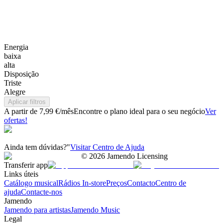
Energia
baixa
alta
Disposição
Triste
Alegre
Aplicar filtros
A partir de 7,99 €/mês
Encontre o plano ideal para o seu negócio
Ver
ofertas!
Ainda tem dúvidas?"
Visitar Centro de Ajuda
©
2026
Jamendo Licensing
Transferir app
Links úteis
Catálogo musical
Rádios In-store
Preços
Contacto
Centro de
ajuda
Contacte-nos
Jamendo
Jamendo para artistas
Jamendo Music
Legal